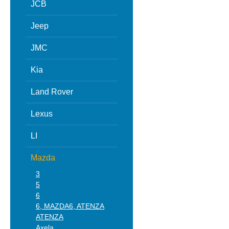
JCB
Jeep
JMC
Kia
Land Rover
Lexus
LI
Mazda
3
5
6
6, MAZDA6, ATENZA
ATENZA
Axela