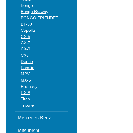
Bongo
Bongo Brawny
BONGO FRIENDEE
BT-50
Capella
CX-5
CX-7
CX-9
CX5
Demio
Familia
MPV
MX-5
Premacy
RX-8
Titan
Tribute
Mercedes-Benz
Mitsubishi