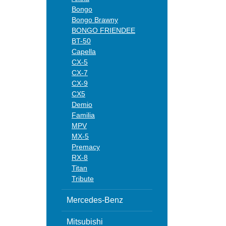
Bongo
Bongo Brawny
BONGO FRIENDEE
BT-50
Capella
CX-5
CX-7
CX-9
CX5
Demio
Familia
MPV
MX-5
Premacy
RX-8
Titan
Tribute
Mercedes-Benz
Mitsubishi