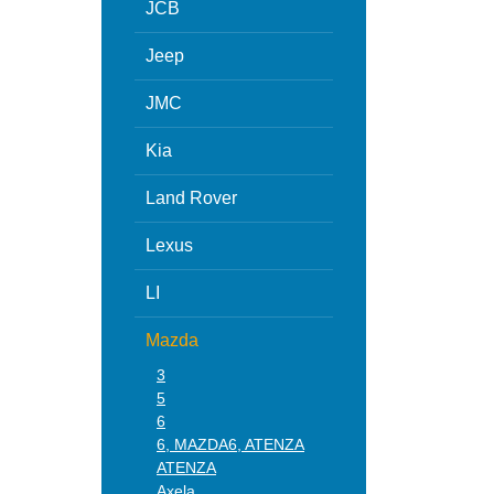
JCB
Jeep
JMC
Kia
Land Rover
Lexus
LI
Mazda
3
5
6
6, MAZDA6, ATENZA
ATENZA
Axela