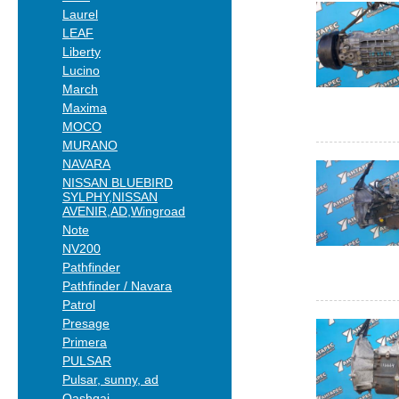
Laurel
LEAF
Liberty
Lucino
March
Maxima
MOCO
MURANO
NAVARA
NISSAN BLUEBIRD
SYLPHY,NISSAN
AVENIR,AD,Wingroad
Note
NV200
Pathfinder
Pathfinder / Navara
Patrol
Presage
Primera
PULSAR
Pulsar, sunny, ad
Qashqai