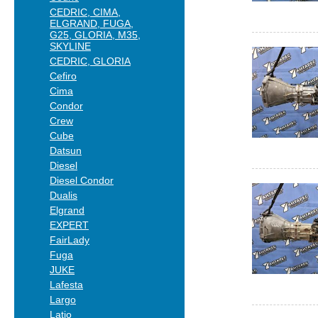
CEDRIC, CIMA,
ELGRAND, FUGA,
G25, GLORIA, M35,
SKYLINE
CEDRIC, GLORIA
Cefiro
Cima
Condor
Crew
Cube
Datsun
Diesel
Diesel Condor
Dualis
Elgrand
EXPERT
FairLady
Fuga
JUKE
Lafesta
Largo
Latio