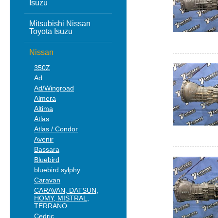
Isuzu
Mitsubishi Nissan
Toyota Isuzu
Nissan
350Z
Ad
Ad/Wingroad
Almera
Altima
Atlas
Atlas / Condor
Avenir
Bassara
Bluebird
bluebird sylphy
Caravan
CARAVAN, DATSUN,
HOMY, MISTRAL,
TERRANO
Cedric