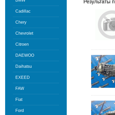
BMW
Результаты п
Cadillac
Chery
Chevrolet
Citroen
DAEWOO
Daihatsu
EXEED
FAW
Fiat
Ford