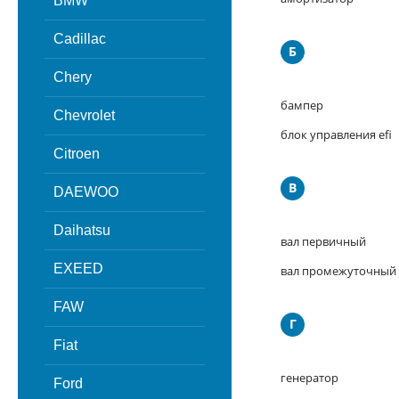
BMW
Cadillac
Б
Chery
бампер
Chevrolet
блок управления efi
Citroen
В
DAEWOO
Daihatsu
вал первичный
EXEED
вал промежуточный
FAW
Г
Fiat
генератор
Ford