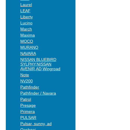
Laurel
LEAF
Liberty
Lucino
March
Maxima
MOCO
MURANO
NAVARA
NISSAN BLUEBIRD
SYLPHY,NISSAN
AVENIR,AD,Wingroad
Note
NV200
Pathfinder
Pathfinder / Navara
Patrol
Presage
Primera
PULSAR
Pulsar, sunny, ad
Qashqai