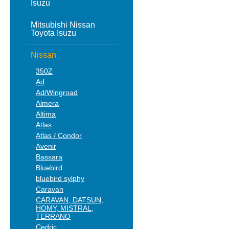
Isuzu
Mitsubishi Nissan
Toyota Isuzu
Nissan
350Z
Ad
Ad/Wingroad
Almera
Altima
Atlas
Atlas / Condor
Avenir
Bassara
Bluebird
bluebird sylphy
Caravan
CARAVAN, DATSUN,
HOMY, MISTRAL,
TERRANO
Cedric