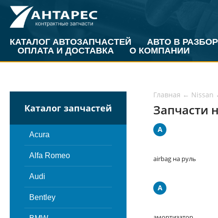
КАТАЛОГ АВТОЗАПЧАСТЕЙ
АВТО В РАЗБОР
ОПЛАТА И ДОСТАВКА
О КОМПАНИИ
Главная
←
Nissan
Запчасти н
Каталог запчастей
A
Acura
Alfa Romeo
airbag на руль
Audi
А
Bentley
амортизатор