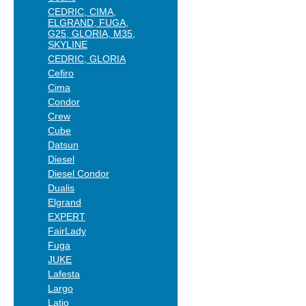
CEDRIC, CIMA,
ELGRAND, FUGA,
G25, GLORIA, M35,
SKYLINE
CEDRIC, GLORIA
Cefiro
Cima
Condor
Crew
Cube
Datsun
Diesel
Diesel Condor
Dualis
Elgrand
EXPERT
FairLady
Fuga
JUKE
Lafesta
Largo
Latio