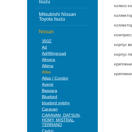
Isuzu
колесо к
Mitsubishi Nissan
коллекто
Toyota Isuzu
коллекто
Nissan
компресс
350Z
корпус в
Ad
Ad/Wingroad
корпус п
Almera
креплени
Altima
Atlas
креплени
Atlas / Condor
Avenir
Bassara
Bluebird
bluebird sylphy
Caravan
CARAVAN, DATSUN,
HOMY, MISTRAL,
TERRANO
Cedric