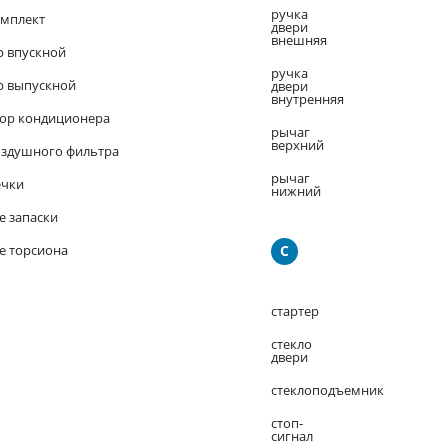
ручка
омплект
двери
внешняя
р впускной
ручка
р выпускной
двери
внутренняя
ор кондиционера
рычаг
верхний
оздушного фильтра
рычаг
ечки
нижний
е запаски
е торсиона
С
стартер
стекло
двери
стеклоподъемник
стоп-
сигнал