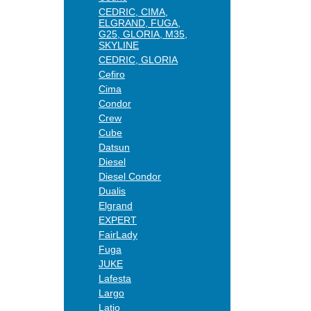
CEDRIC, CIMA,
ELGRAND, FUGA,
G25, GLORIA, M35,
SKYLINE
CEDRIC, GLORIA
Cefiro
Cima
Condor
Crew
Cube
Datsun
Diesel
Diesel Condor
Dualis
Elgrand
EXPERT
FairLady
Fuga
JUKE
Lafesta
Largo
Latio