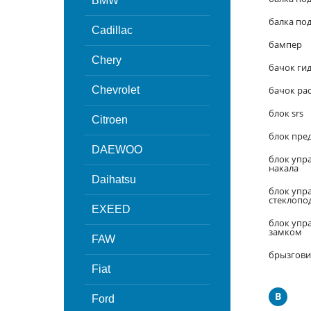
BMW
балка по
Cadillac
бампер
Chery
бачок ги
Chevrolet
бачок ра
блок srs
Citroen
блок пре
DAEWOO
блок упр
накала
Daihatsu
блок упр
стеклоп
EXEED
блок упр
замком
FAW
брызгови
Fiat
В
Ford