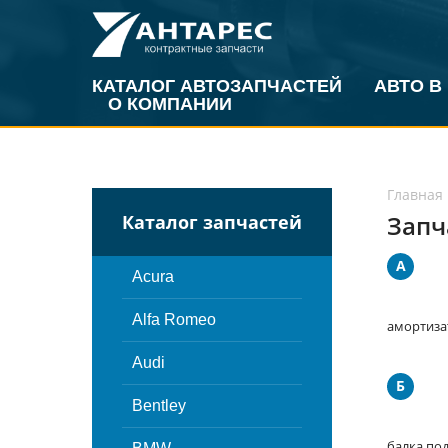
КАТАЛОГ АВТОЗАПЧАСТЕЙ
АВТО В
О КОМПАНИИ
Главная
Запч
Каталог запчастей
А
Acura
Alfa Romeo
амортиза
Audi
Б
Bentley
балка под