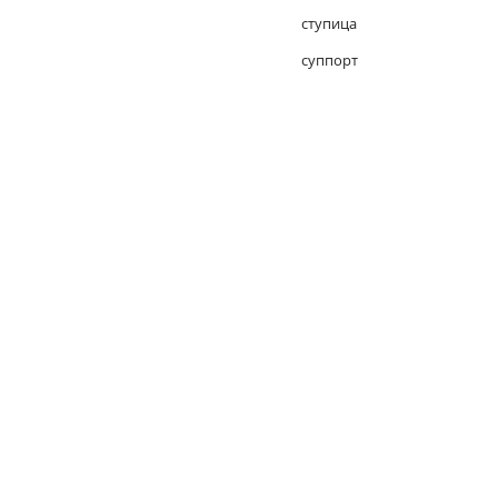
ступица
суппорт