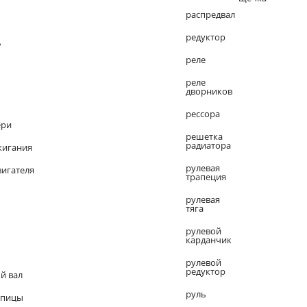
распредвал
редуктор
ь
реле
реле
дворников
рессора
ери
решетка
радиатора
жигания
рулевая
вигателя
трапеция
рулевая
тяга
рулевой
карданчик
рулевой
редуктор
й вал
руль
упицы