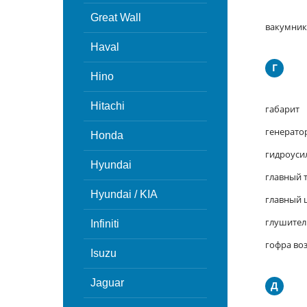
Great Wall
вакумник
Haval
Г
Hino
Hitachi
габарит
генерато
Honda
гидроуси
Hyundai
главный 
Hyundai / KIA
главный 
глушител
Infiniti
гофра во
Isuzu
Jaguar
Д