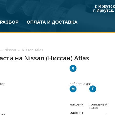
г. Иркутс
г. Иркутск
 РАЗБОР
ОПЛАТА И ДОСТАВКА
←
Nissan
←
Nissan Atlas
асти на Nissan (Ниссан) Atlas
Л
тор
лобовина двс
М
Т
маховик
топливный
насос
маятник
 двс