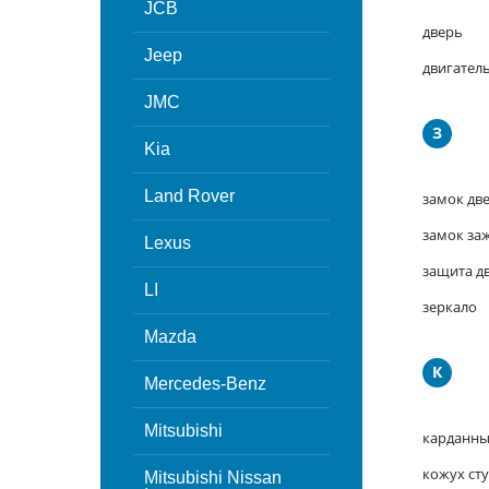
JCB
дверь
Jeep
двигател
JMC
З
Kia
Land Rover
замок дв
замок за
Lexus
защита д
LI
зеркало
Mazda
К
Mercedes-Benz
Mitsubishi
карданны
кожух ст
Mitsubishi Nissan