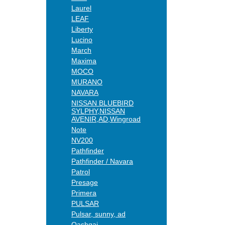
Laurel
LEAF
Liberty
Lucino
March
Maxima
MOCO
MURANO
NAVARA
NISSAN BLUEBIRD
SYLPHY,NISSAN
AVENIR,AD,Wingroad
Note
NV200
Pathfinder
Pathfinder / Navara
Patrol
Presage
Primera
PULSAR
Pulsar, sunny, ad
Qashqai