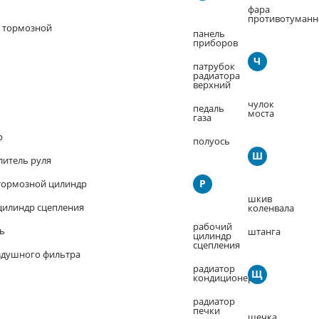
фара
противотуманн
 тормозной
панель
приборов
Ч
патрубок
радиатора
верхний
чулок
педаль
моста
газа
р
полуось
Ш
литель руля
Р
тормозной цилиндр
шкив
цилиндр сцепления
коленвала
рабочий
ь
штанга
цилиндр
сцепления
здушного фильтра
радиатор
Щ
кондиционера
радиатор
печки
щечка