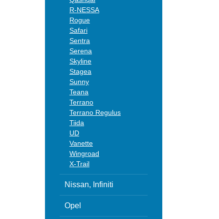
R-NESSA
Rogue
Safari
Sentra
Serena
Skyline
Stagea
Sunny
Teana
Terrano
Terrano Regulus
Tiida
UD
Vanette
Wingroad
X-Trail
Nissan, Infiniti
Opel