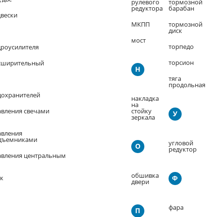
рулевого
тормозной
редуктора
барабан
двески
МКПП
тормозной
диск
мост
торпедо
дроусилителя
торсион
сширительный
Н
тяга
продольная
дохранителей
накладка
на
авления свечами
стойку
У
зеркала
авления
одъемниками
угловой
О
редуктор
авления центральным
обшивка
к
Ф
двери
фара
П