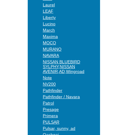
Laurel
LEAF
Liberty
Lucino
March
Maxima
MOCO
MURANO
NAVARA
NISSAN BLUEBIRD
SYLPHY,NISSAN
AVENIR,AD,Wingroad
Note
NV200
Pathfinder
Pathfinder / Navara
Patrol
Presage
Primera
PULSAR
Pulsar, sunny, ad
Qashqai