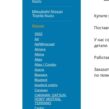
Isuzu
Mitsubishi Nissan
Купите 
Toyota Isuzu
Nissan
Поставл
350Z
Ad
У нас с
Ad/Wingroad
детали.
Almera
Altima
Работа
Atlas
Atlas / Condor
Заказат
Avenir
по теле
Bassara
Bluebird
bluebird sylphy
Caravan
CARAVAN, DATSUN,
HOMY, MISTRAL,
TERRANO
Cedric