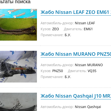
льтаты поиска
Жабо Nissan LEAF ZEO EM61 2
Автомобиль-донор:
Nissan LEAF
Кузов:
ZEO
Двигатель:
EM61
Примечание:
Б.У.
Жабо Nissan MURANO PNZ50 
Автомобиль-донор:
Nissan MURANO
Кузов:
PNZ50
Двигатель:
VQ35
Примечание:
Б.У.
Жабо Nissan Qashqai J10 MR2
Автомобиль-донор:
Nissan Qashqai