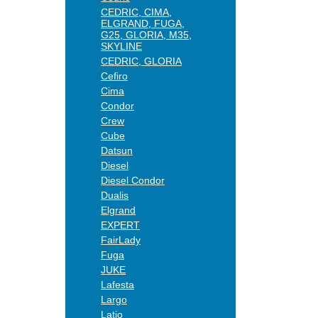
CEDRIC, CIMA,
ELGRAND, FUGA,
G25, GLORIA, M35,
SKYLINE
CEDRIC, GLORIA
Cefiro
Cima
Condor
Crew
Cube
Datsun
Diesel
Diesel Condor
Dualis
Elgrand
EXPERT
FairLady
Fuga
JUKE
Lafesta
Largo
Latio