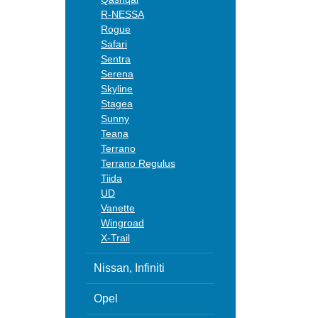
R-NESSA
Rogue
Safari
Sentra
Serena
Skyline
Stagea
Sunny
Teana
Terrano
Terrano Regulus
Tiida
UD
Vanette
Wingroad
X-Trail
Nissan, Infiniti
Opel