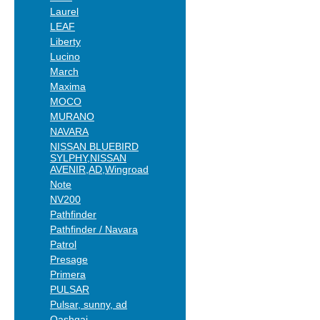
Laurel
LEAF
Liberty
Lucino
March
Maxima
MOCO
MURANO
NAVARA
NISSAN BLUEBIRD
SYLPHY,NISSAN
AVENIR,AD,Wingroad
Note
NV200
Pathfinder
Pathfinder / Navara
Patrol
Presage
Primera
PULSAR
Pulsar, sunny, ad
Qashqai