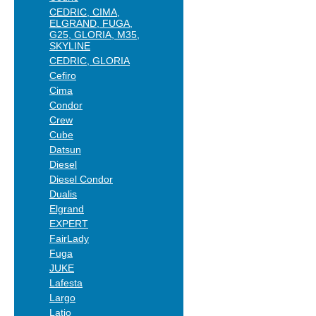
CEDRIC, CIMA,
ELGRAND, FUGA,
G25, GLORIA, M35,
SKYLINE
CEDRIC, GLORIA
Cefiro
Cima
Condor
Crew
Cube
Datsun
Diesel
Diesel Condor
Dualis
Elgrand
EXPERT
FairLady
Fuga
JUKE
Lafesta
Largo
Latio