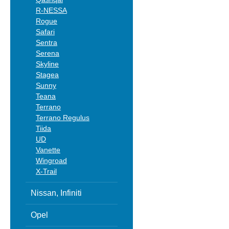
R-NESSA
Rogue
Safari
Sentra
Serena
Skyline
Stagea
Sunny
Teana
Terrano
Terrano Regulus
Tiida
UD
Vanette
Wingroad
X-Trail
Nissan, Infiniti
Opel