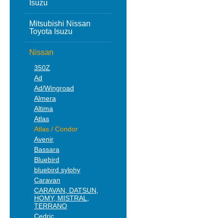
Isuzu
Mitsubishi Nissan
Toyota Isuzu
Nissan
350Z
Ad
Ad/Wingroad
Almera
Altima
Atlas
Atlas / Condor
Avenir
Bassara
Bluebird
bluebird sylphy
Caravan
CARAVAN, DATSUN,
HOMY, MISTRAL,
TERRANO
Cedric