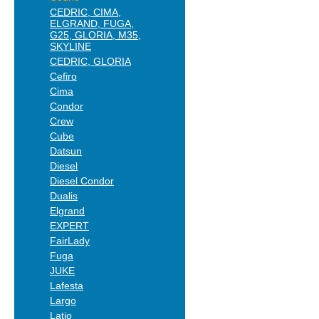
CEDRIC, CIMA,
ELGRAND, FUGA,
G25, GLORIA, M35,
SKYLINE
CEDRIC, GLORIA
Cefiro
Cima
Condor
Crew
Cube
Datsun
Diesel
Diesel Condor
Dualis
Elgrand
EXPERT
FairLady
Fuga
JUKE
Lafesta
Largo
Latio