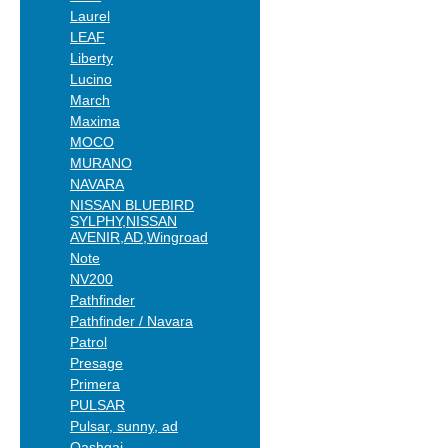
Laurel
LEAF
Liberty
Lucino
March
Maxima
MOCO
MURANO
NAVARA
NISSAN BLUEBIRD
SYLPHY,NISSAN
AVENIR,AD,Wingroad
Note
NV200
Pathfinder
Pathfinder / Navara
Patrol
Presage
Primera
PULSAR
Pulsar, sunny, ad
Qashqai