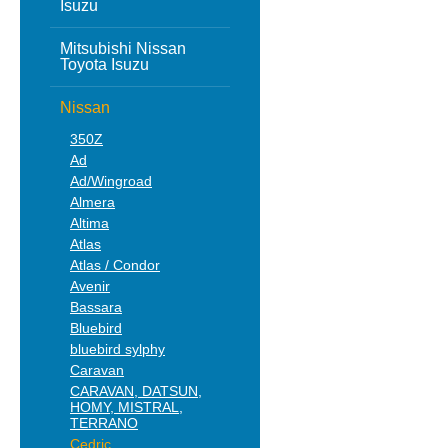
Isuzu
Mitsubishi Nissan
Toyota Isuzu
Nissan
350Z
Ad
Ad/Wingroad
Almera
Altima
Atlas
Atlas / Condor
Avenir
Bassara
Bluebird
bluebird sylphy
Caravan
CARAVAN, DATSUN,
HOMY, MISTRAL,
TERRANO
Cedric