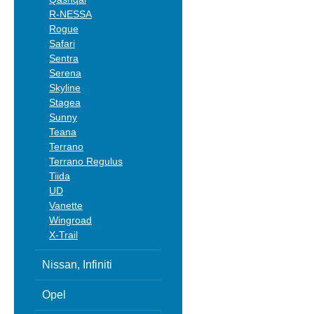
R-NESSA
Rogue
Safari
Sentra
Serena
Skyline
Stagea
Sunny
Teana
Terrano
Terrano Regulus
Tiida
UD
Vanette
Wingroad
X-Trail
Nissan, Infiniti
Opel