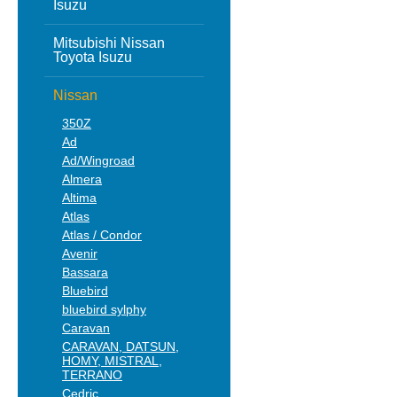
Isuzu
Mitsubishi Nissan
Toyota Isuzu
Nissan
350Z
Ad
Ad/Wingroad
Almera
Altima
Atlas
Atlas / Condor
Avenir
Bassara
Bluebird
bluebird sylphy
Caravan
CARAVAN, DATSUN,
HOMY, MISTRAL,
TERRANO
Cedric