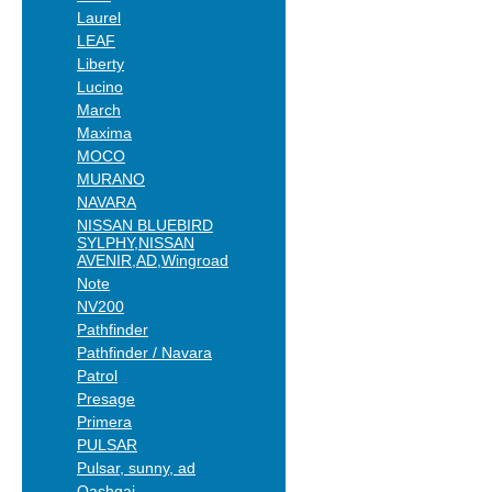
Laurel
LEAF
Liberty
Lucino
March
Maxima
MOCO
MURANO
NAVARA
NISSAN BLUEBIRD
SYLPHY,NISSAN
AVENIR,AD,Wingroad
Note
NV200
Pathfinder
Pathfinder / Navara
Patrol
Presage
Primera
PULSAR
Pulsar, sunny, ad
Qashqai