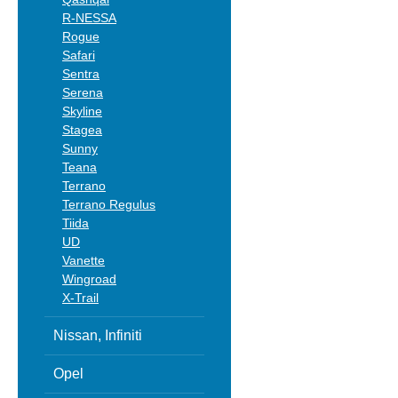
R-NESSA
Rogue
Safari
Sentra
Serena
Skyline
Stagea
Sunny
Teana
Terrano
Terrano Regulus
Tiida
UD
Vanette
Wingroad
X-Trail
Nissan, Infiniti
Opel