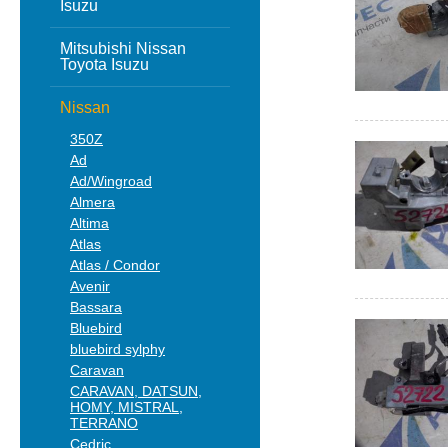
Isuzu
Mitsubishi Nissan
Toyota Isuzu
Nissan
350Z
Ad
Ad/Wingroad
Almera
Altima
Atlas
Atlas / Condor
Avenir
Bassara
Bluebird
bluebird sylphy
Caravan
CARAVAN, DATSUN,
HOMY, MISTRAL,
TERRANO
Cedric