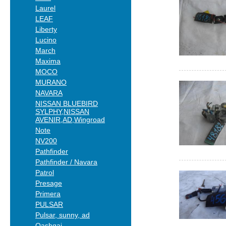
Laurel
LEAF
Liberty
Lucino
March
Maxima
MOCO
MURANO
NAVARA
NISSAN BLUEBIRD
SYLPHY,NISSAN
AVENIR,AD,Wingroad
Note
NV200
Pathfinder
Pathfinder / Navara
Patrol
Presage
Primera
PULSAR
Pulsar, sunny, ad
Qashqai