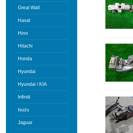
Great Wall
Haval
Hino
Hitachi
Honda
Hyundai
Hyundai / KIA
Infiniti
Isuzu
Jaguar