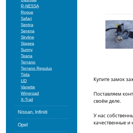
R-NESSA
Rogue
Safari
Sentra
Serena
Skyline
Stagea
Sunny
Teana
Terrano
Terrano Regulus
Tiida
Купите замок за
UD
Vanette
Поставляем конт
Wingroad
X-Trail
своём деле.
Nissan, Infiniti
У нас собственн
качественные и 
Opel