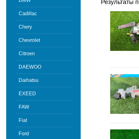
BMW
Результаты п
Cadillac
Chery
Chevrolet
Citroen
DAEWOO
Daihatsu
EXEED
FAW
Fiat
Ford