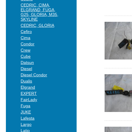
CEDRIC, CIMA,
ELGRAND, FUGA,
G25, GLORIA, M35,
SKYLINE
CEDRIC, GLORIA
Cefiro
Cima
Condor
Crew
Cube
Datsun
Diesel
Diesel Condor
Dualis
Elgrand
EXPERT
FairLady
Fuga
JUKE
Lafesta
Largo
Latio