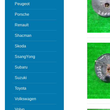
Peugeot
Porsche
Renault
Shacman
Skoda
SsangYong
Subaru
Suzuki
Toyota
Volkswagen
Volvo