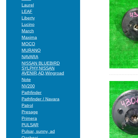
Laurel
LEAF
Liberty
Lucino
March
Maxima
MOCO
MURANO
NAVARA
NISSAN BLUEBIRD
SYLPHY,NISSAN
AVENIR,AD,Wingroad
Note
NV200
Pathfinder
Pathfinder / Navara
Patrol
Presage
Primera
PULSAR
Pulsar, sunny, ad
Qashqai