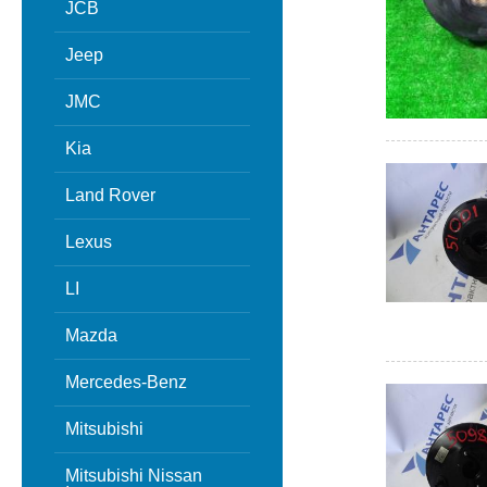
JCB
Jeep
JMC
Kia
Land Rover
Lexus
LI
Mazda
Mercedes-Benz
Mitsubishi
Mitsubishi Nissan