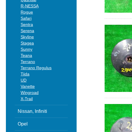
R-NESSA
Rogue
Safari
Sentra
Serena
Skyline
Stagea
Sunny
Teana
Terrano
Terrano Regulus
Tiida
UD
Vanette
Wingroad
X-Trail
Nissan, Infiniti
Opel