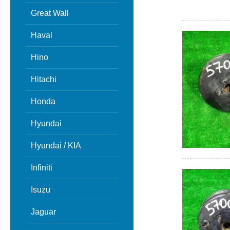
Great Wall
Haval
Hino
Hitachi
Honda
Hyundai
Hyundai / KIA
Infiniti
Isuzu
Jaguar