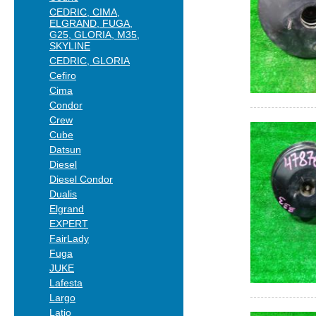
CEDRIC, CIMA,
ELGRAND, FUGA,
G25, GLORIA, M35,
SKYLINE
CEDRIC, GLORIA
Cefiro
Cima
Condor
Crew
Cube
Datsun
Diesel
Diesel Condor
Dualis
Elgrand
EXPERT
FairLady
Fuga
JUKE
Lafesta
Largo
Latio