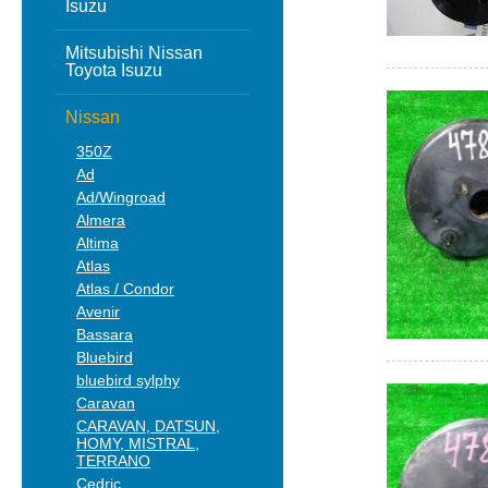
Isuzu
Mitsubishi Nissan
Toyota Isuzu
Nissan
350Z
Ad
Ad/Wingroad
Almera
Altima
Atlas
Atlas / Condor
Avenir
Bassara
Bluebird
bluebird sylphy
Caravan
CARAVAN, DATSUN,
HOMY, MISTRAL,
TERRANO
Cedric