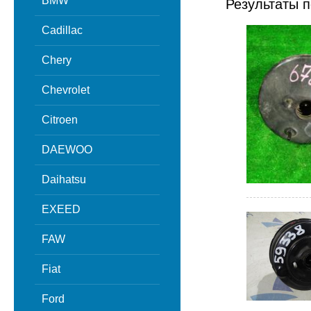
BMW
Результаты п
Cadillac
Chery
Chevrolet
Citroen
DAEWOO
Daihatsu
EXEED
FAW
Fiat
Ford