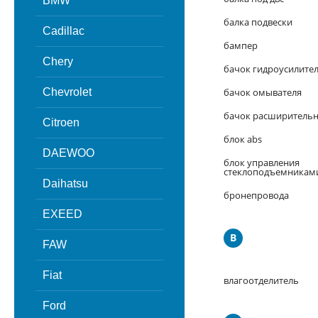
BMW
балка подвески
Cadillac
бампер
Chery
бачок гидроусилите
Chevrolet
бачок омывателя
бачок расширитель
Citroen
блок abs
DAEWOO
блок управления
стеклоподъемникам
Daihatsu
бронепровода
EXEED
В
FAW
Fiat
влагоотделитель
Ford