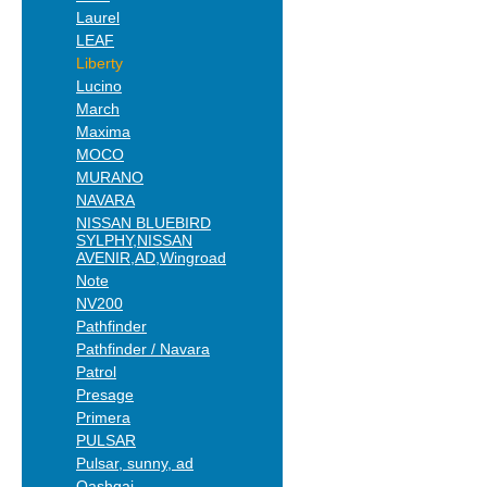
Laurel
LEAF
Liberty
Lucino
March
Maxima
MOCO
MURANO
NAVARA
NISSAN BLUEBIRD
SYLPHY,NISSAN
AVENIR,AD,Wingroad
Note
NV200
Pathfinder
Pathfinder / Navara
Patrol
Presage
Primera
PULSAR
Pulsar, sunny, ad
Qashqai