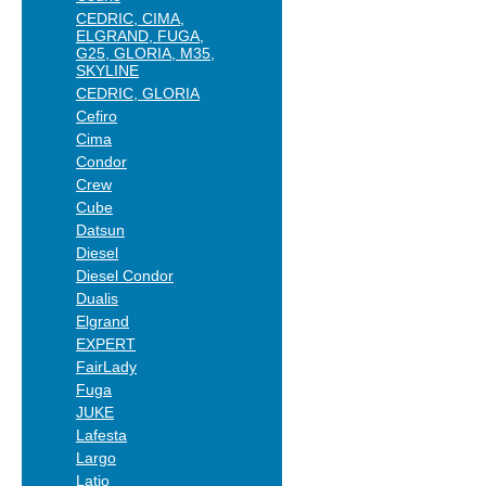
CEDRIC, CIMA,
ELGRAND, FUGA,
G25, GLORIA, M35,
SKYLINE
CEDRIC, GLORIA
Cefiro
Cima
Condor
Crew
Cube
Datsun
Diesel
Diesel Condor
Dualis
Elgrand
EXPERT
FairLady
Fuga
JUKE
Lafesta
Largo
Latio