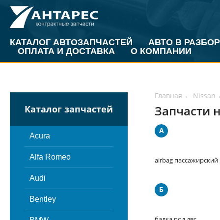
КАТАЛОГ АВТОЗАПЧАСТЕЙ
АВТО В РАЗБОР
ОПЛАТА И ДОСТАВКА
О КОМПАНИИ
Главная
←
Nissan
Запчасти н
Каталог запчастей
A
Acura
Alfa Romeo
airbag пассажирский
Audi
Б
Bentley
балка под двс