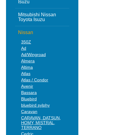
Isuzu
Mitsubishi Nissan
Toyota Isuzu
Nissan
350Z
Ad
Ad/Wingroad
Almera
Altima
Atlas
Atlas / Condor
Avenir
Bassara
Bluebird
bluebird sylphy
Caravan
CARAVAN, DATSUN,
HOMY, MISTRAL,
TERRANO
Cedric