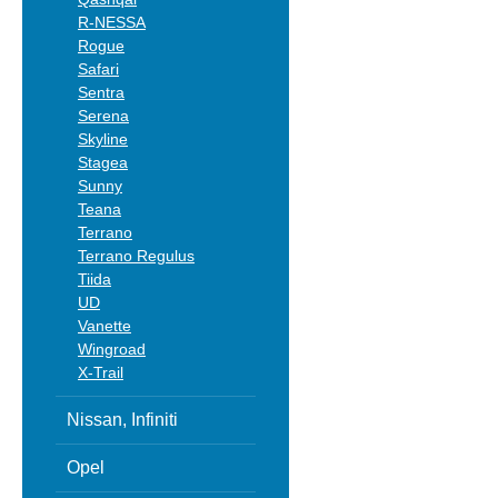
R-NESSA
Rogue
Safari
Sentra
Serena
Skyline
Stagea
Sunny
Teana
Terrano
Terrano Regulus
Tiida
UD
Vanette
Wingroad
X-Trail
Nissan, Infiniti
Opel