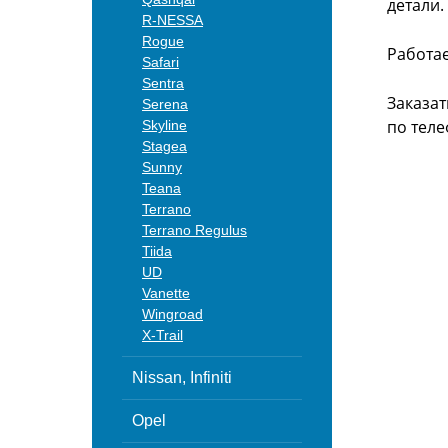
детали.
R-NESSA
Rogue
Работа
Safari
Sentra
Заказат
Serena
по теле
Skyline
Stagea
Sunny
Teana
Terrano
Terrano Regulus
Tiida
UD
Vanette
Wingroad
X-Trail
Nissan, Infiniti
Opel