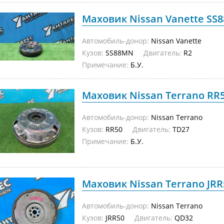
Маховик Nissan Vanette SS8
Автомобиль-донор:
Nissan Vanette
Кузов:
SS88MN
Двигатель:
R2
Примечание:
Б.У.
Маховик Nissan Terrano RR50
Автомобиль-донор:
Nissan Terrano
Кузов:
RR50
Двигатель:
TD27
Примечание:
Б.У.
Маховик Nissan Terrano JRR5
Автомобиль-донор:
Nissan Terrano
Кузов:
JRR50
Двигатель:
QD32