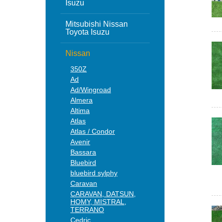
Isuzu
Mitsubishi Nissan
Toyota Isuzu
Nissan
350Z
Ad
Ad/Wingroad
Almera
Altima
Atlas
Atlas / Condor
Avenir
Bassara
Bluebird
bluebird sylphy
Caravan
CARAVAN, DATSUN,
HOMY, MISTRAL,
TERRANO
Cedric