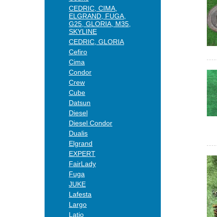
CEDRIC, CIMA,
ELGRAND, FUGA,
G25, GLORIA, M35,
SKYLINE
CEDRIC, GLORIA
Cefiro
Cima
Condor
Crew
Cube
Datsun
Diesel
Diesel Condor
Dualis
Elgrand
EXPERT
FairLady
Fuga
JUKE
Lafesta
Largo
Latio