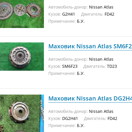
Автомобиль-донор:
Nissan Atlas
Кузов:
G2H41
Двигатель:
FD42
Примечание:
Б.У.
Маховик Nissan Atlas SM6F23
Автомобиль-донор:
Nissan Atlas
Кузов:
SM6F23
Двигатель:
TD23
Примечание:
Б.У.
Маховик Nissan Atlas DG2H41
Автомобиль-донор:
Nissan Atlas
Кузов:
DG2H41
Двигатель:
FD42
Примечание:
Б.У.