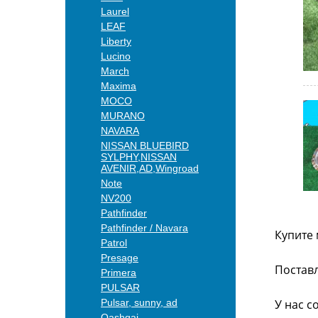
Laurel
LEAF
Liberty
Lucino
March
Maxima
MOCO
MURANO
NAVARA
NISSAN BLUEBIRD
SYLPHY,NISSAN
AVENIR,AD,Wingroad
Note
NV200
Pathfinder
Pathfinder / Navara
Купите 
Patrol
Presage
Поставл
Primera
PULSAR
Pulsar, sunny, ad
У нас с
Qashqai