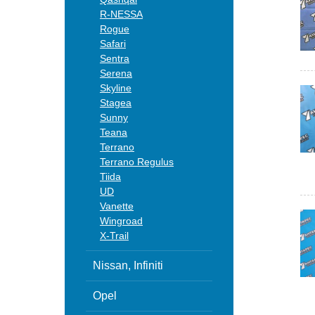
R-NESSA
Rogue
Safari
Sentra
Serena
Skyline
Stagea
Sunny
Teana
Terrano
Terrano Regulus
Tiida
UD
Vanette
Wingroad
X-Trail
Nissan, Infiniti
Opel