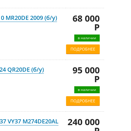
68 000
0 MR20DE 2009 (б/у)
Р
в наличии
ПОДРОБНЕЕ
95 000
24 QR20DE (б/у)
Р
в наличии
ПОДРОБНЕЕ
240 000
V37 VY37 M274DE20AL
Р