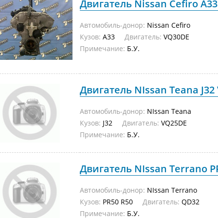
Двигатель Nissan Cefiro A33
Автомобиль-донор:
Nissan Cefiro
Кузов:
A33
Двигатель:
VQ30DE
Примечание:
Б.У.
Двигатель NIssan Teana J32 
Автомобиль-донор:
NIssan Teana
Кузов:
J32
Двигатель:
VQ25DE
Примечание:
Б.У.
Двигатель NIssan Terrano PR
Автомобиль-донор:
NIssan Terrano
Кузов:
PR50 R50
Двигатель:
QD32
Примечание:
Б.У.