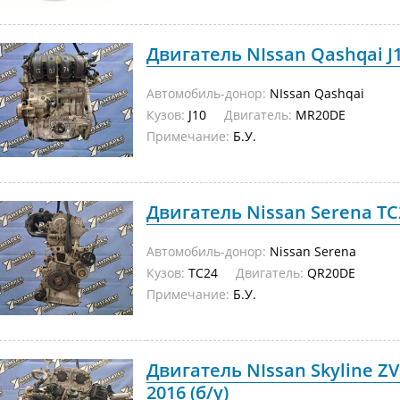
Двигатель NIssan Qashqai J1
Автомобиль-донор:
NIssan Qashqai
Кузов:
J10
Двигатель:
MR20DE
Примечание:
Б.У.
Двигатель Nissan Serena TC
Автомобиль-донор:
Nissan Serena
Кузов:
TC24
Двигатель:
QR20DE
Примечание:
Б.У.
Двигатель NIssan Skyline Z
2016 (б/у)