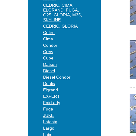
CEDRIC, CIMA,
ELGRAND, FUGA,
G25, GLORIA, M35,
SKYLINE
CEDRIC, GLORIA
Cefiro
Cima
Condor
Crew
Cube
Datsun
Diesel
Diesel Condor
Dualis
Elgrand
EXPERT
FairLady
Fuga
JUKE
Lafesta
Largo
Latio