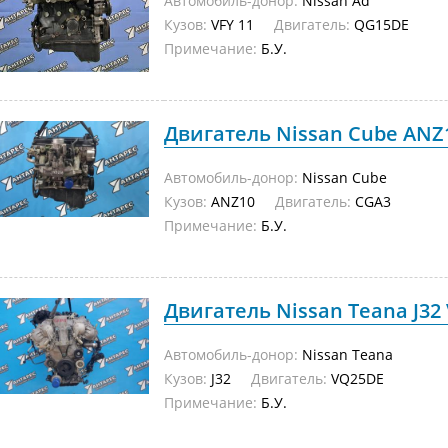
Автомобиль-донор:
Nissan Ad
Кузов:
VFY 11
Двигатель:
QG15DE
Примечание:
Б.У.
Двигатель Nissan Cube ANZ1
Автомобиль-донор:
Nissan Cube
Кузов:
ANZ10
Двигатель:
CGA3
Примечание:
Б.У.
Двигатель Nissan Teana J32 
Автомобиль-донор:
Nissan Teana
Кузов:
J32
Двигатель:
VQ25DE
Примечание:
Б.У.