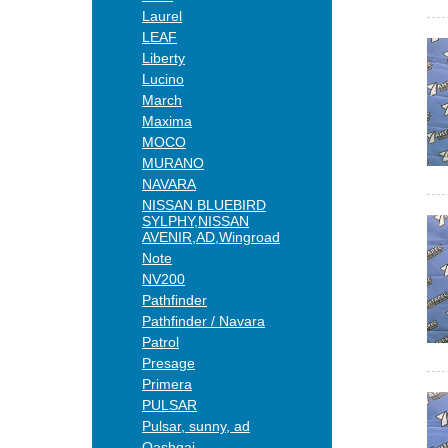
Laurel
LEAF
Liberty
Lucino
March
Maxima
MOCO
MURANO
NAVARA
NISSAN BLUEBIRD
SYLPHY,NISSAN
AVENIR,AD,Wingroad
Note
NV200
Pathfinder
Pathfinder / Navara
Patrol
Presage
Primera
PULSAR
Pulsar, sunny, ad
Qashqai