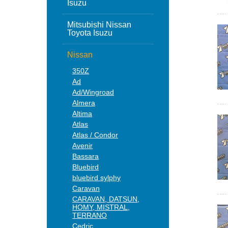
Isuzu
Mitsubishi Nissan
Toyota Isuzu
Nissan
350Z
Ad
Ad/Wingroad
Almera
Altima
Atlas
Atlas / Condor
Avenir
Bassara
Bluebird
bluebird sylphy
Caravan
CARAVAN, DATSUN,
HOMY, MISTRAL,
TERRANO
Cedric