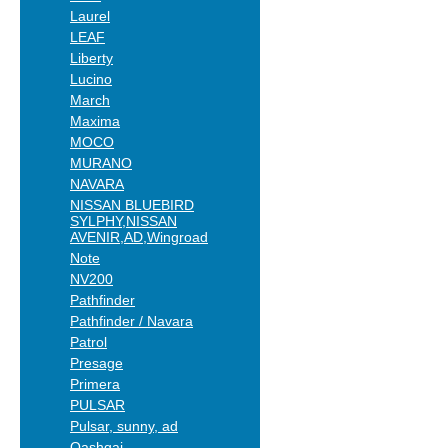
Laurel
LEAF
Liberty
Lucino
March
Maxima
MOCO
MURANO
NAVARA
NISSAN BLUEBIRD
SYLPHY,NISSAN
AVENIR,AD,Wingroad
Note
NV200
Pathfinder
Pathfinder / Navara
Patrol
Presage
Primera
PULSAR
Pulsar, sunny, ad
Qashqai