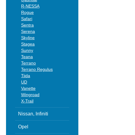
R-NESSA
Rogue
Safari
Sentra
Serena
Skyline
Stagea
Sunny
Teana
Terrano
Terrano Regulus
Tiida
UD
Vanette
Wingroad
X-Trail
Nissan, Infiniti
Opel