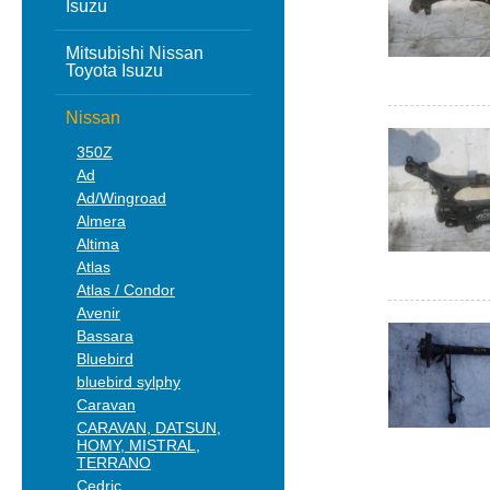
Isuzu
Mitsubishi Nissan
Toyota Isuzu
Nissan
350Z
Ad
Ad/Wingroad
Almera
Altima
Atlas
Atlas / Condor
Avenir
Bassara
Bluebird
bluebird sylphy
Caravan
CARAVAN, DATSUN,
HOMY, MISTRAL,
TERRANO
Cedric