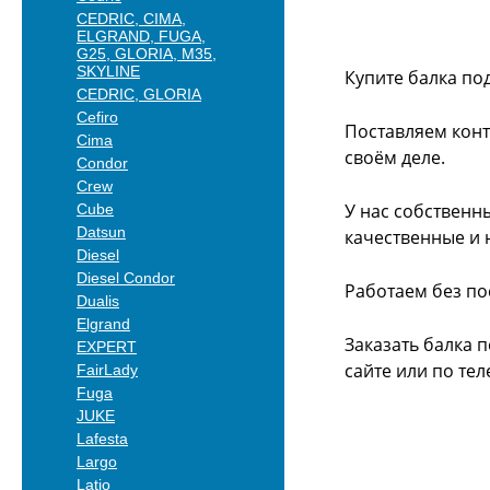
CEDRIC, CIMA,
ELGRAND, FUGA,
G25, GLORIA, M35,
SKYLINE
Купите балка под
CEDRIC, GLORIA
Cefiro
Поставляем конт
Cima
своём деле.
Condor
Crew
У нас собственн
Cube
Datsun
качественные и 
Diesel
Diesel Condor
Работаем без по
Dualis
Elgrand
Заказать балка 
EXPERT
сайте или
по тел
FairLady
Fuga
JUKE
Lafesta
Largo
Latio