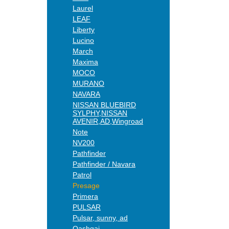
Laurel
LEAF
Liberty
Lucino
March
Maxima
MOCO
MURANO
NAVARA
NISSAN BLUEBIRD
SYLPHY,NISSAN
AVENIR,AD,Wingroad
Note
NV200
Pathfinder
Pathfinder / Navara
Patrol
Presage
Primera
PULSAR
Pulsar, sunny, ad
Qashqai