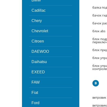
BMW
балка под
Cadillac
бачок ги
Chery
бачок ра
Chevrolet
блок abs
блок под
Citroen
переключ
блок пре
DAEWOO
блок упра
Daihatsu
блок упр
контрол
EXEED
FAW
В
Fiat
ветровик
Ford
ветровик