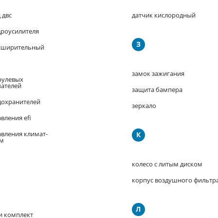
 двс
датчик кислородный
дроусилителя
З
сширительный
замок зажигания
рулевых
ателей
защита бампера
дохранителей
зеркало
вления efi
авления климат-
К
ем
колесо с литым диском
корпус воздушного фильтр
Л
и комплект