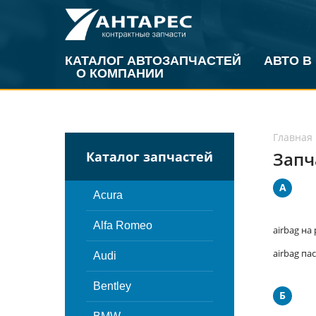
КАТАЛОГ АВТОЗАПЧАСТЕЙ
АВТО В
О КОМПАНИИ
Главная
Запч
Каталог запчастей
A
Acura
Alfa Romeo
airbag на
airbag п
Audi
Bentley
Б