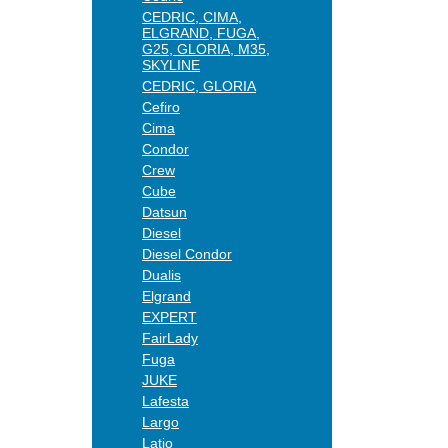
CEDRIC, CIMA,
ELGRAND, FUGA,
G25, GLORIA, M35,
SKYLINE
CEDRIC, GLORIA
Cefiro
Cima
Condor
Crew
Cube
Datsun
Diesel
Diesel Condor
Dualis
Elgrand
EXPERT
FairLady
Fuga
JUKE
Lafesta
Largo
Latio