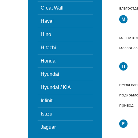
Great Wall
влагоотд
М
Haval
Hino
магнитол
Hitachi
маслонас
Honda
П
Hyundai
петля кап
Hyundai / KIA
подкрыл
Infiniti
привод
Isuzu
Р
Jaguar