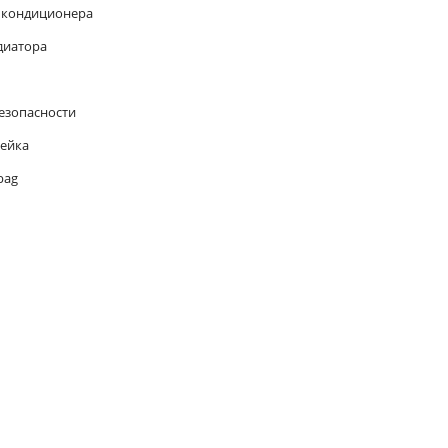
 кондиционера
диатора
езопасности
рейка
bag