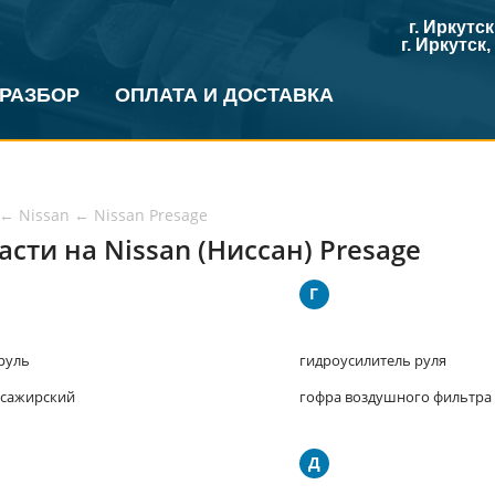
г. Иркутс
г. Иркутск
 РАЗБОР
ОПЛАТА И ДОСТАВКА
←
Nissan
←
Nissan Presage
асти на Nissan (Ниссан) Presage
Г
 руль
гидроусилитель руля
ассажирский
гофра воздушного фильтра
Д