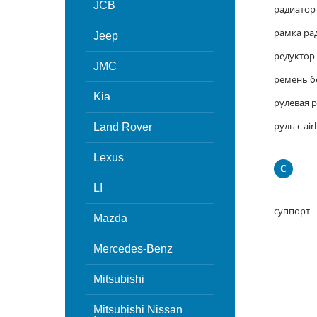
JCB
радиатор
рамка ра
Jeep
редуктор
JMC
ремень б
Kia
рулевая 
руль с air
Land Rover
Lexus
С
LI
суппорт
Mazda
Mercedes-Benz
Mitsubishi
Mitsubishi Nissan