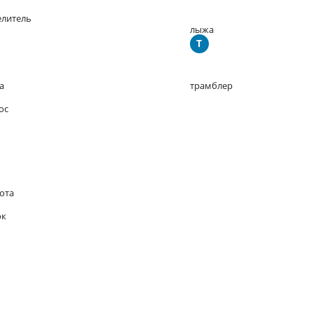
елитель
лыжа
Т
а
трамблер
ос
ота
ок