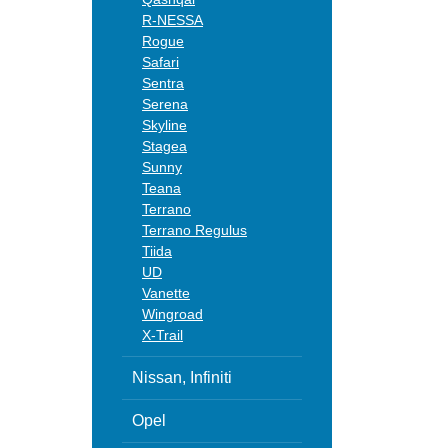
R-NESSA
Rogue
Safari
Sentra
Serena
Skyline
Stagea
Sunny
Teana
Terrano
Terrano Regulus
Tiida
UD
Vanette
Wingroad
X-Trail
Nissan, Infiniti
Opel