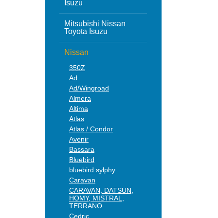
Isuzu
Mitsubishi Nissan
Toyota Isuzu
Nissan
350Z
Ad
Ad/Wingroad
Almera
Altima
Atlas
Atlas / Condor
Avenir
Bassara
Bluebird
bluebird sylphy
Caravan
CARAVAN, DATSUN,
HOMY, MISTRAL,
TERRANO
Cedric