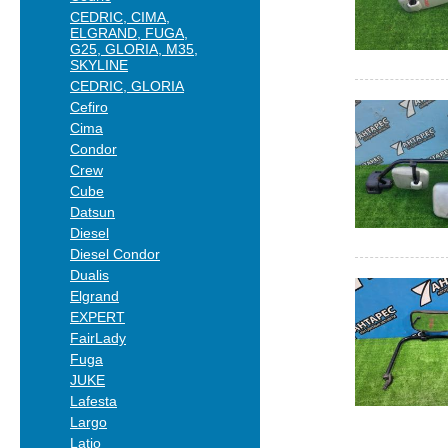
CEDRIC, CIMA,
ELGRAND, FUGA,
G25, GLORIA, M35,
SKYLINE
CEDRIC, GLORIA
Cefiro
Cima
Condor
Crew
Cube
Datsun
Diesel
Diesel Condor
Dualis
Elgrand
EXPERT
FairLady
Fuga
JUKE
Lafesta
Largo
Latio