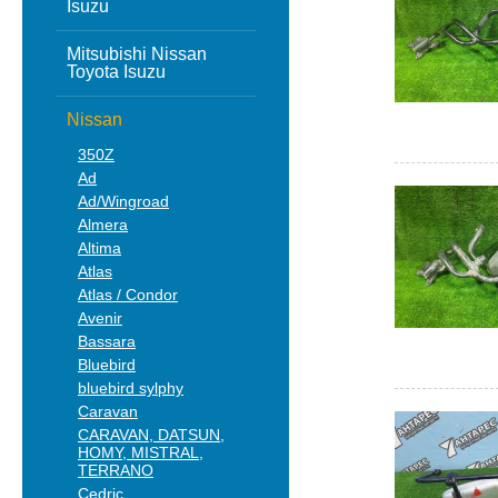
Isuzu
Mitsubishi Nissan
Toyota Isuzu
Nissan
350Z
Ad
Ad/Wingroad
Almera
Altima
Atlas
Atlas / Condor
Avenir
Bassara
Bluebird
bluebird sylphy
Caravan
CARAVAN, DATSUN,
HOMY, MISTRAL,
TERRANO
Cedric