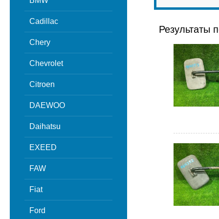
BMW
Cadillac
Результаты п
Chery
Chevrolet
Citroen
DAEWOO
Daihatsu
EXEED
FAW
Fiat
Ford