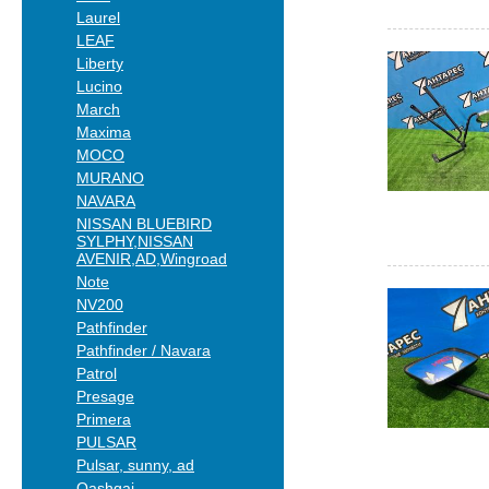
Laurel
LEAF
Liberty
Lucino
March
Maxima
MOCO
MURANO
NAVARA
NISSAN BLUEBIRD
SYLPHY,NISSAN
AVENIR,AD,Wingroad
Note
NV200
Pathfinder
Pathfinder / Navara
Patrol
Presage
Primera
PULSAR
Pulsar, sunny, ad
Qashqai