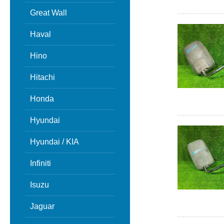
Great Wall
Haval
Hino
Hitachi
Honda
Hyundai
Hyundai / KIA
Infiniti
Isuzu
Jaguar