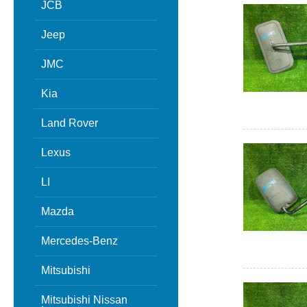
JCB
Jeep
JMC
Kia
Land Rover
Lexus
LI
Mazda
Mercedes-Benz
Mitsubishi
Mitsubishi Nissan