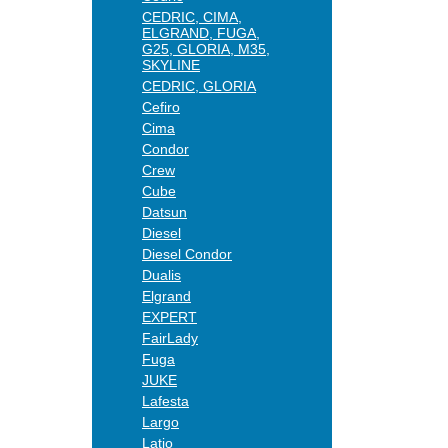
CEDRIC, CIMA,
ELGRAND, FUGA,
G25, GLORIA, M35,
SKYLINE
CEDRIC, GLORIA
Cefiro
Cima
Condor
Crew
Cube
Datsun
Diesel
Diesel Condor
Dualis
Elgrand
EXPERT
FairLady
Fuga
JUKE
Lafesta
Largo
Latio