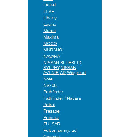
Laurel
LEAF
Liberty
Lucino
March
Maxima
MOCO
MURANO
NAVARA
NISSAN BLUEBIRD
SYLPHY,NISSAN
AVENIR,AD,Wingroad
Note
NV200
Pathfinder
Pathfinder / Navara
Patrol
Presage
Primera
PULSAR
Pulsar, sunny, ad
Qashqai