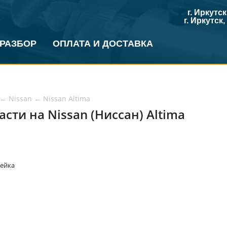
г. Иркутс
г. Иркутск
 РАЗБОР
ОПЛАТА И ДОСТАВКА
←
Nissan
←
Nissan Altima
асти на Nissan (Ниссан) Altima
рейка