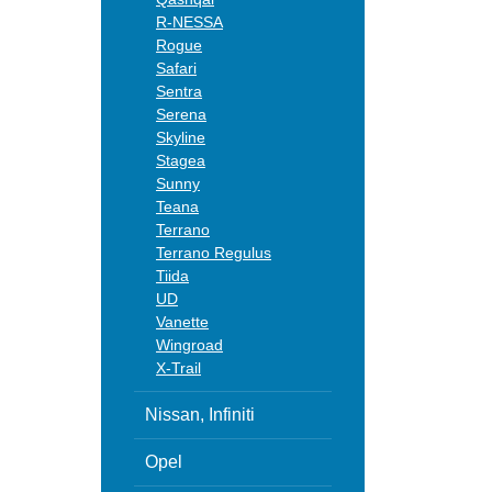
R-NESSA
Rogue
Safari
Sentra
Serena
Skyline
Stagea
Sunny
Teana
Terrano
Terrano Regulus
Tiida
UD
Vanette
Wingroad
X-Trail
Nissan, Infiniti
Opel