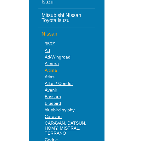
Isuzu
Mitsubishi Nissan
Toyota Isuzu
Nissan
350Z
Ad
Ad/Wingroad
Almera
Altima
Atlas
Atlas / Condor
Avenir
Bassara
Bluebird
bluebird sylphy
Caravan
CARAVAN, DATSUN,
HOMY, MISTRAL,
TERRANO
Cedric