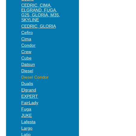
CEDRIC, CIMA,
ELGRAND, FUGA,
G25, GLORIA, M35,
SKYLINE
CEDRIC, GLORIA
Cefiro
Cima
Condor
Crew
Cube
Datsun
Diesel
Diesel Condor
Dualis
Elgrand
EXPERT
FairLady
Fuga
JUKE
Lafesta
Largo
Latio