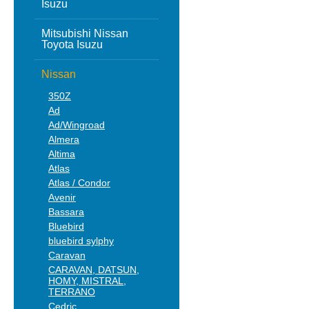
Isuzu
Mitsubishi Nissan
Toyota Isuzu
Nissan
350Z
Ad
Ad/Wingroad
Almera
Altima
Atlas
Atlas / Condor
Avenir
Bassara
Bluebird
bluebird sylphy
Caravan
CARAVAN, DATSUN,
HOMY, MISTRAL,
TERRANO
Cedric