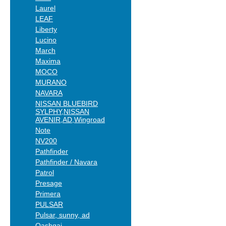
Laurel
LEAF
Liberty
Lucino
March
Maxima
MOCO
MURANO
NAVARA
NISSAN BLUEBIRD
SYLPHY,NISSAN
AVENIR,AD,Wingroad
Note
NV200
Pathfinder
Pathfinder / Navara
Patrol
Presage
Primera
PULSAR
Pulsar, sunny, ad
Qashqai