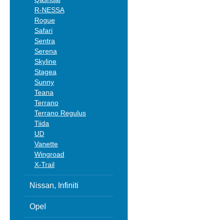
R-NESSA
Rogue
Safari
Sentra
Serena
Skyline
Stagea
Sunny
Teana
Terrano
Terrano Regulus
Tiida
UD
Vanette
Wingroad
X-Trail
Nissan, Infiniti
Opel