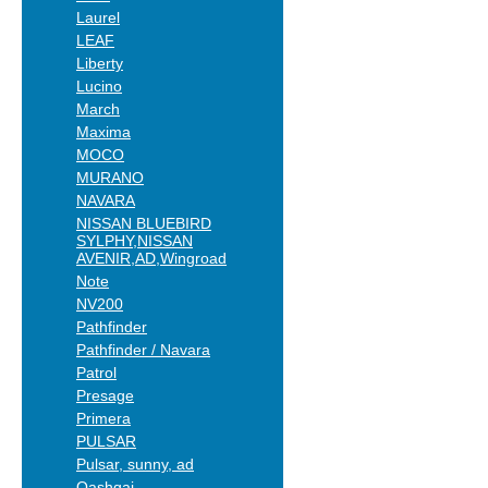
Laurel
LEAF
Liberty
Lucino
March
Maxima
MOCO
MURANO
NAVARA
NISSAN BLUEBIRD
SYLPHY,NISSAN
AVENIR,AD,Wingroad
Note
NV200
Pathfinder
Pathfinder / Navara
Patrol
Presage
Primera
PULSAR
Pulsar, sunny, ad
Qashqai