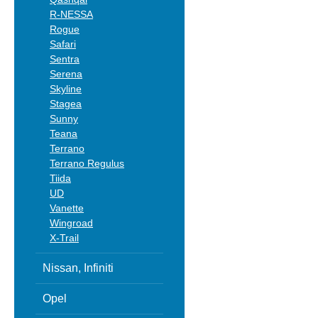
R-NESSA
Rogue
Safari
Sentra
Serena
Skyline
Stagea
Sunny
Teana
Terrano
Terrano Regulus
Tiida
UD
Vanette
Wingroad
X-Trail
Nissan, Infiniti
Opel