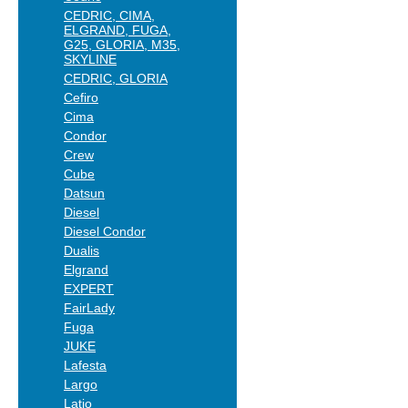
CEDRIC, CIMA,
ELGRAND, FUGA,
G25, GLORIA, M35,
SKYLINE
CEDRIC, GLORIA
Cefiro
Cima
Condor
Crew
Cube
Datsun
Diesel
Diesel Condor
Dualis
Elgrand
EXPERT
FairLady
Fuga
JUKE
Lafesta
Largo
Latio