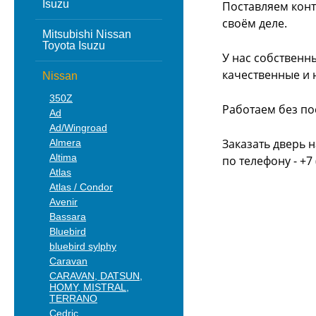
Isuzu
Поставляем конт
своём деле.
Mitsubishi Nissan
Toyota Isuzu
У нас собственн
качественные и 
Nissan
350Z
Работаем без по
Ad
Ad/Wingroad
Заказать дверь н
Almera
Altima
по телефону - +7 
Atlas
Atlas / Condor
Avenir
Bassara
Bluebird
bluebird sylphy
Caravan
CARAVAN, DATSUN,
HOMY, MISTRAL,
TERRANO
Cedric