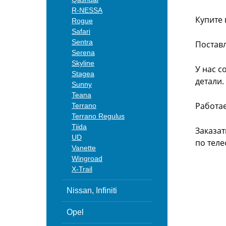
R-NESSA
Купите 
Rogue
Safari
Sentra
Поставл
Serena
Skyline
У нас с
Stagea
детали.
Sunny
Teana
Работа
Terrano
Terrano Regulus
Tiida
Заказат
UD
по теле
Vanette
Wingroad
X-Trail
Nissan, Infiniti
Opel