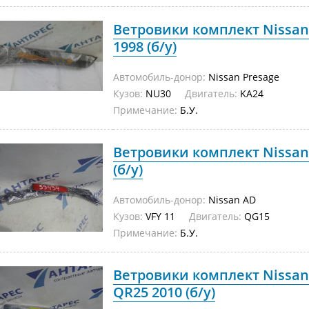
Ветровики комплект Nissan
1998 (б/у)
Автомобиль-донор:
Nissan Presage
Кузов:
NU30
Двигатель:
KA24
Примечание:
Б.У.
Ветровики комплект Nissan 
(б/у)
Автомобиль-донор:
Nissan AD
Кузов:
VFY 11
Двигатель:
QG15
Примечание:
Б.У.
Ветровики комплект Nissa
QR25 2010 (б/у)