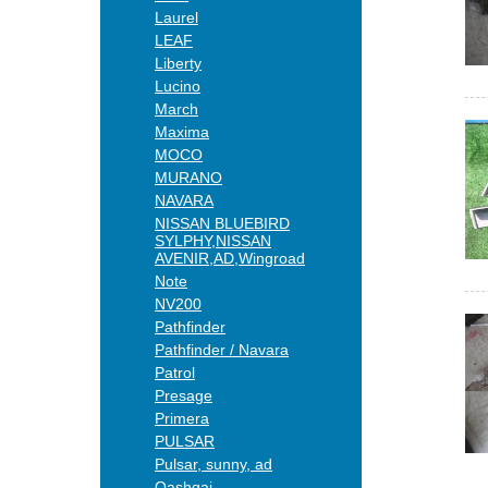
Laurel
LEAF
Liberty
Lucino
March
Maxima
MOCO
MURANO
NAVARA
NISSAN BLUEBIRD
SYLPHY,NISSAN
AVENIR,AD,Wingroad
Note
NV200
Pathfinder
Pathfinder / Navara
Patrol
Presage
Primera
PULSAR
Pulsar, sunny, ad
Qashqai