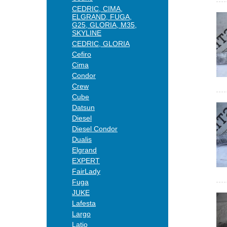
CEDRIC, CIMA,
ELGRAND, FUGA,
G25, GLORIA, M35,
SKYLINE
CEDRIC, GLORIA
Cefiro
Cima
Condor
Crew
Cube
Datsun
Diesel
Diesel Condor
Dualis
Elgrand
EXPERT
FairLady
Fuga
JUKE
Lafesta
Largo
Latio