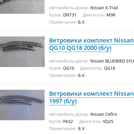
Автомобиль-донор:
Nissan X-Trail
Кузов:
DNT31
Двигатель:
M9R
Примечание:
Б.У.
Ветровики комплект Nissan
QG10 QG18 2000 (б/у)
Автомобиль-донор:
Nissan BLUEBIRD SYL
Кузов:
QG10
Двигатель:
QG18
Примечание:
Б.У.
Ветровики комплект Nissan 
1997 (б/у)
Автомобиль-донор:
Nissan Cefiro
Кузов:
PA32
Двигатель:
VQ25
Примечание:
Б.У.