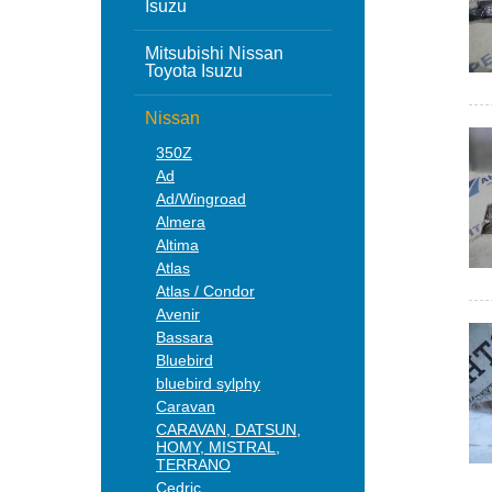
Isuzu
Mitsubishi Nissan
Toyota Isuzu
Nissan
350Z
Ad
Ad/Wingroad
Almera
Altima
Atlas
Atlas / Condor
Avenir
Bassara
Bluebird
bluebird sylphy
Caravan
CARAVAN, DATSUN,
HOMY, MISTRAL,
TERRANO
Cedric