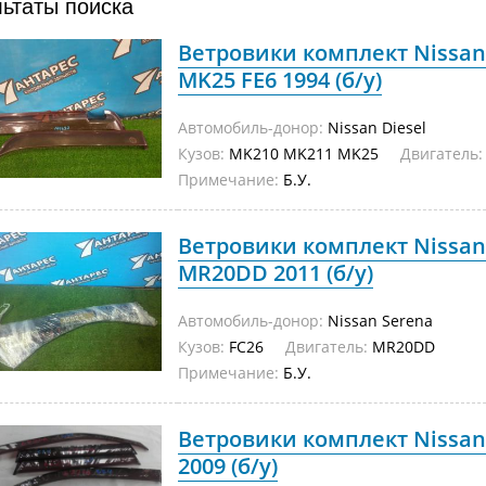
льтаты поиска
Ветровики комплект Nissan
MK25 FE6 1994 (б/у)
Автомобиль-донор:
Nissan Diesel
Кузов:
MK210 MK211 MK25
Двигатель:
Примечание:
Б.У.
Ветровики комплект Nissan
MR20DD 2011 (б/у)
Автомобиль-донор:
Nissan Serena
Кузов:
FC26
Двигатель:
MR20DD
Примечание:
Б.У.
Ветровики комплект Nissan 
2009 (б/у)