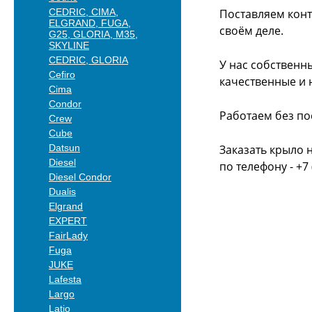
CEDRIC, CIMA,
Поставляем конт
ELGRAND, FUGA,
своём деле.
G25, GLORIA, M35,
SKYLINE
CEDRIC, GLORIA
У нас собственн
Cefiro
качественные и 
Cima
Condor
Работаем без по
Crew
Cube
Datsun
Заказать крыло 
Diesel
по телефону - +7 
Diesel Condor
Dualis
Elgrand
EXPERT
FairLady
Fuga
JUKE
Lafesta
Largo
Latio