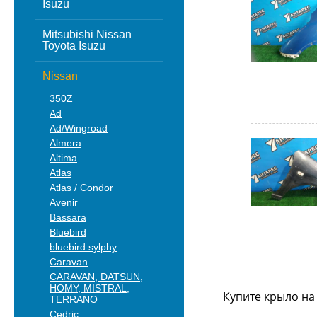
Isuzu
Mitsubishi Nissan
Toyota Isuzu
Nissan
350Z
Ad
Ad/Wingroad
Almera
Altima
Atlas
Atlas / Condor
Avenir
Bassara
Bluebird
bluebird sylphy
Caravan
CARAVAN, DATSUN,
HOMY, MISTRAL,
Купите крыло на
TERRANO
Cedric