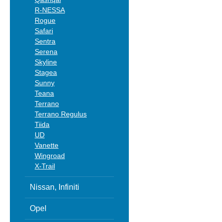
R-NESSA
Rogue
Safari
Sentra
Serena
Skyline
Stagea
Sunny
Teana
Terrano
Terrano Regulus
Tiida
UD
Vanette
Wingroad
X-Trail
Nissan, Infiniti
Opel