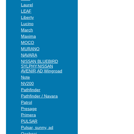
Laurel
LEAF
Liberty
Lucino
March
Maxima
MOCO
MURANO
NAVARA
NISSAN BLUEBIRD
SYLPHY,NISSAN
AVENIR,AD,Wingroad
Note
NV200
Pathfinder
Pathfinder / Navara
Patrol
Presage
Primera
PULSAR
Pulsar, sunny, ad
Qashqai