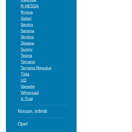
R-NESSA
Rogue
Safari
Sentra
Serena
Skyline
Stagea
Sunny
Teana
Terrano
Terrano Regulus
Tiida
UD
Vanette
Wingroad
X-Trail
Nissan, Infiniti
Opel