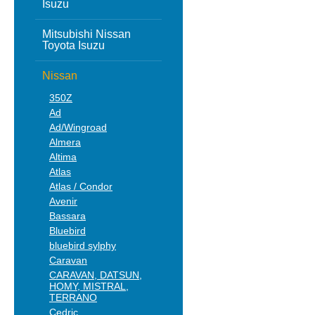
Isuzu
Mitsubishi Nissan
Toyota Isuzu
Nissan
350Z
Ad
Ad/Wingroad
Almera
Altima
Atlas
Atlas / Condor
Avenir
Bassara
Bluebird
bluebird sylphy
Caravan
CARAVAN, DATSUN,
HOMY, MISTRAL,
TERRANO
Cedric