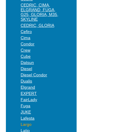
CEDRIC, CIMA,
ELGRAND, FUGA,
G25, GLORIA, M35,
SKYLINE
CEDRIC, GLORIA
Cefiro
Cima
Condor
Crew
Cube
Datsun
Diesel
Diesel Condor
Dualis
Elgrand
EXPERT
FairLady
Fuga
JUKE
Lafesta
Largo
Latio