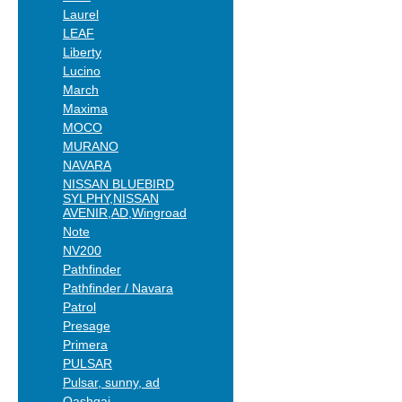
Laurel
LEAF
Liberty
Lucino
March
Maxima
MOCO
MURANO
NAVARA
NISSAN BLUEBIRD
SYLPHY,NISSAN
AVENIR,AD,Wingroad
Note
NV200
Pathfinder
Pathfinder / Navara
Patrol
Presage
Primera
PULSAR
Pulsar, sunny, ad
Qashqai