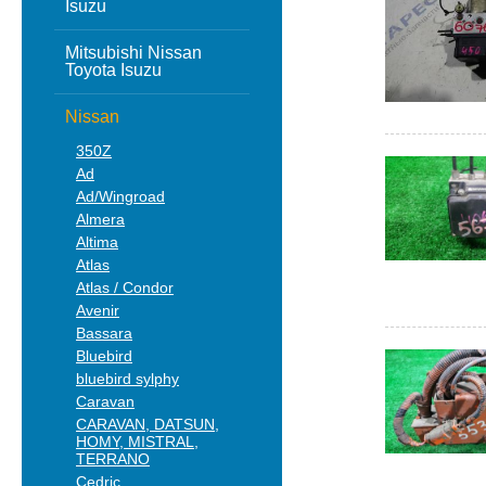
Isuzu
Mitsubishi Nissan
Toyota Isuzu
Nissan
350Z
Ad
Ad/Wingroad
Almera
Altima
Atlas
Atlas / Condor
Avenir
Bassara
Bluebird
bluebird sylphy
Caravan
CARAVAN, DATSUN,
HOMY, MISTRAL,
TERRANO
Cedric