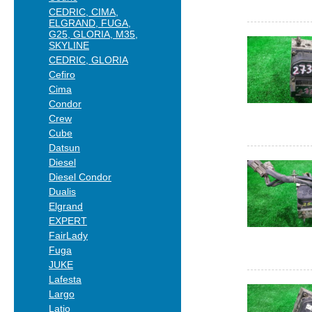
CEDRIC, CIMA,
ELGRAND, FUGA,
G25, GLORIA, M35,
SKYLINE
CEDRIC, GLORIA
Cefiro
Cima
Condor
Crew
Cube
Datsun
Diesel
Diesel Condor
Dualis
Elgrand
EXPERT
FairLady
Fuga
JUKE
Lafesta
Largo
Latio