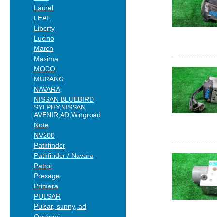
Laurel
LEAF
Liberty
Lucino
March
Maxima
MOCO
MURANO
NAVARA
NISSAN BLUEBIRD
SYLPHY,NISSAN
AVENIR,AD,Wingroad
Note
NV200
Pathfinder
Pathfinder / Navara
Patrol
Presage
Primera
PULSAR
Pulsar, sunny, ad
Qashqai