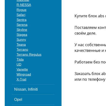
R-NESSA
Rogue
Safari
Купите блок abs 
Sentra
Serena
Поставляем конт
Skyline
своём деле.
Stagea
Sunny
У нас собственн
Teana
Terrano
качественные и 
Terrano Regulus
Tiida
Работаем без по
UD
Vanette
Заказать блок ab
Wingroad
или
по телефону -
X-Trail
Nissan, Infiniti
Opel