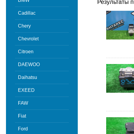
BMW
Результаты п
Cadillac
Chery
Chevrolet
Citroen
DAEWOO
Daihatsu
EXEED
FAW
Fiat
Ford