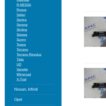
R-NESSA
Rogue
Safari
Sentra
Serena
Skyline
Stagea
Sunny
Teana
Terrano
Terrano Regulus
Tiida
UD
Vanette
Wingroad
X-Trail
Nissan, Infiniti
Opel