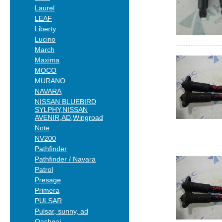
Laurel
LEAF
Liberty
Lucino
March
Maxima
MOCO
MURANO
NAVARA
NISSAN BLUEBIRD
SYLPHY,NISSAN
AVENIR,AD,Wingroad
Note
NV200
Pathfinder
Pathfinder / Navara
Patrol
Presage
Primera
PULSAR
Pulsar, sunny, ad
Qashqai