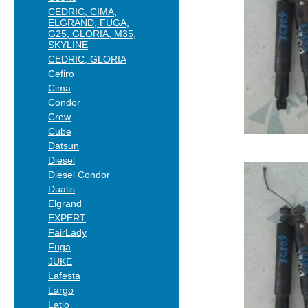
CEDRIC, CIMA,
ELGRAND, FUGA,
G25, GLORIA, M35,
SKYLINE
CEDRIC, GLORIA
Cefiro
Cima
Condor
Crew
Cube
Datsun
Diesel
Diesel Condor
Dualis
Elgrand
EXPERT
FairLady
Fuga
JUKE
Lafesta
Largo
Latio