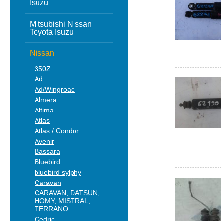
Isuzu
Mitsubishi Nissan
Toyota Isuzu
Nissan
350Z
Ad
Ad/Wingroad
Almera
Altima
Atlas
Atlas / Condor
Avenir
Bassara
Bluebird
bluebird sylphy
Caravan
CARAVAN, DATSUN,
HOMY, MISTRAL,
TERRANO
Cedric