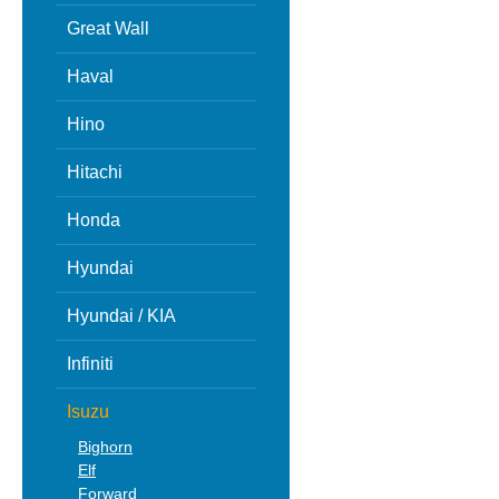
Great Wall
Haval
Hino
Hitachi
Honda
Hyundai
Hyundai / KIA
Infiniti
Isuzu
Bighorn
Elf
Forward