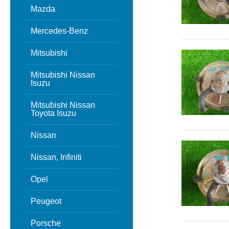
Mazda
Mercedes-Benz
Mitsubishi
Mitsubishi Nissan
Isuzu
Mitsubishi Nissan
Toyota Isuzu
Nissan
Nissan, Infiniti
Opel
Peugeot
Porsche