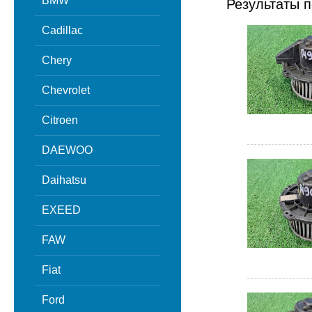
BMW
Результаты п
Cadillac
Chery
Chevrolet
Citroen
DAEWOO
Daihatsu
EXEED
FAW
Fiat
Ford