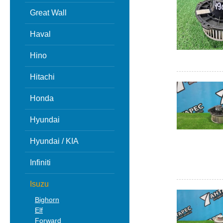
Great Wall
Haval
Hino
Hitachi
Honda
Hyundai
Hyundai / KIA
Infiniti
Isuzu
Bighorn
Elf
Forward