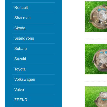
Renault
Shacman
Skoda
SsangYong
Subaru
Suzuki
Toyota
Volkswagen
Volvo
ZEEKR