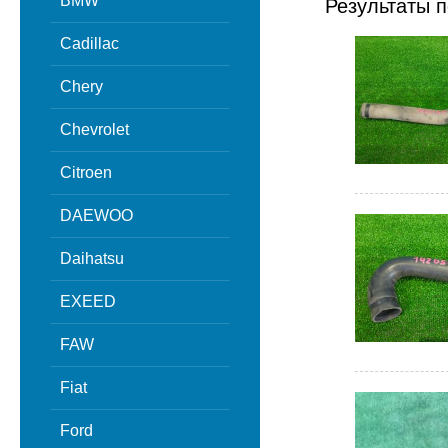
BMW
Результаты п
Cadillac
Chery
Chevrolet
Citroen
DAEWOO
Daihatsu
EXEED
FAW
Fiat
Ford