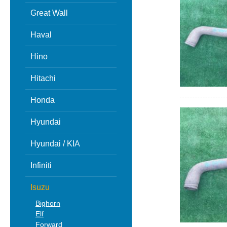
Great Wall
Haval
Hino
Hitachi
Honda
Hyundai
Hyundai / KIA
Infiniti
Isuzu
Bighorn
Elf
Forward