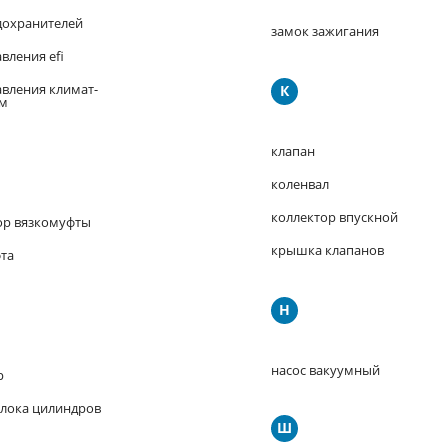
дохранителей
замок зажигания
вления efi
авления климат-
К
ем
клапан
коленвал
коллектор впускной
ор вязкомуфты
крышка клапанов
та
Н
насос вакуумный
р
блока цилиндров
Ш