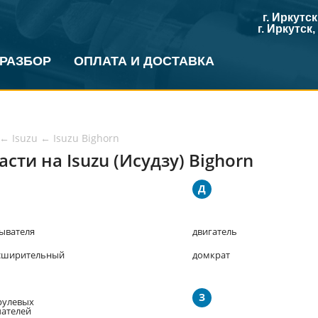
г. Иркутс
г. Иркутск
 РАЗБОР
ОПЛАТА И ДОСТАВКА
←
Isuzu
←
Isuzu Bighorn
асти на Isuzu (Исудзу) Bighorn
Д
ывателя
двигатель
сширительный
домкрат
З
рулевых
ателей