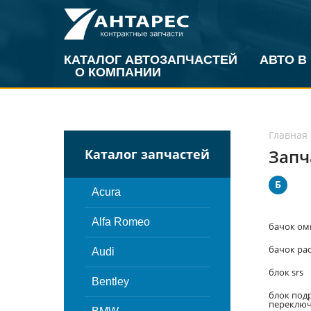
КАТАЛОГ АВТОЗАПЧАСТЕЙ
АВТО В
О КОМПАНИИ
Главная
Запч
Каталог запчастей
Б
Acura
Alfa Romeo
бачок ом
бачок ра
Audi
блок srs
Bentley
блок под
переключ