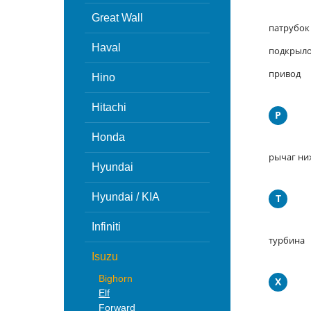
Great Wall
патрубок
Haval
подкрыл
привод
Hino
Hitachi
Р
Honda
рычаг н
Hyundai
Hyundai / KIA
Т
Infiniti
турбина
Isuzu
Bighorn
Х
Elf
Forward