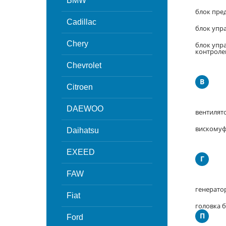
BMW
блок пре
Cadillac
блок упра
Chery
блок упр
контрол
Chevrolet
В
Citroen
DAEWOO
вентилят
вискомуф
Daihatsu
EXEED
Г
FAW
генерато
Fiat
головка 
П
Ford