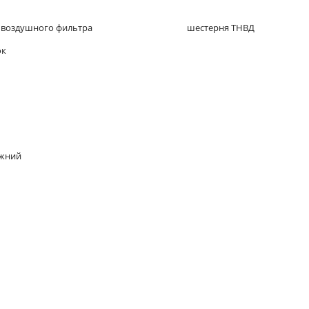
 воздушного фильтра
шестерня ТНВД
ок
ижний