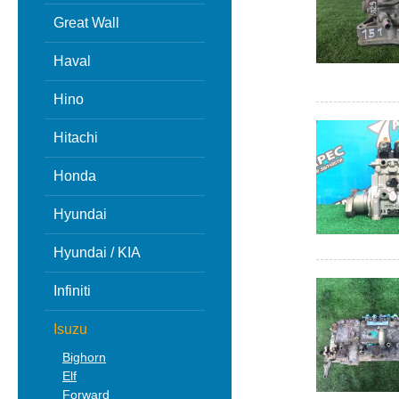
Great Wall
Haval
Hino
Hitachi
Honda
Hyundai
Hyundai / KIA
Infiniti
Isuzu
Bighorn
Elf
Forward