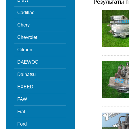
BMW
Результаты п
Cadillac
Chery
Chevrolet
Citroen
DAEWOO
Daihatsu
EXEED
FAW
Fiat
Ford