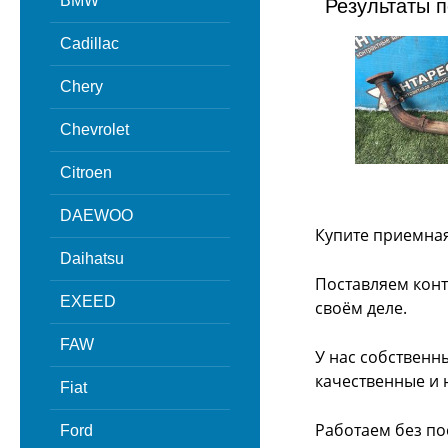
BMW
Результаты п
Cadillac
Chery
Chevrolet
Citroen
DAEWOO
Купите приемная 
Daihatsu
Поставляем конт
EXEED
своём деле.
FAW
У нас собственн
качественные и 
Fiat
Работаем без по
Ford