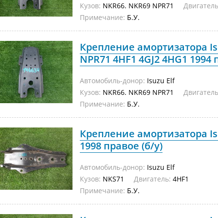
Кузов:
NKR66. NKR69 NPR71
Двигатель
Примечание:
Б.У.
Крепление амортизатора Is
NPR71 4HF1 4GJ2 4HG1 1994 
Автомобиль-донор:
Isuzu Elf
Кузов:
NKR66. NKR69 NPR71
Двигатель
Примечание:
Б.У.
Крепление амортизатора Isu
1998 правое (б/у)
Автомобиль-донор:
Isuzu Elf
Кузов:
NKS71
Двигатель:
4HF1
Примечание:
Б.У.