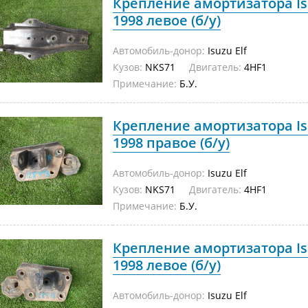
Крепление амортизатора Isu
1998 левое (б/у)
Автомобиль-донор:
Isuzu Elf
Кузов:
NKS71
Двигатель:
4HF1
Примечание:
Б.У.
Крепление амортизатора Isu
1998 правое (б/у)
Автомобиль-донор:
Isuzu Elf
Кузов:
NKS71
Двигатель:
4HF1
Примечание:
Б.У.
Крепление амортизатора Isu
1998 левое (б/у)
Автомобиль-донор:
Isuzu Elf