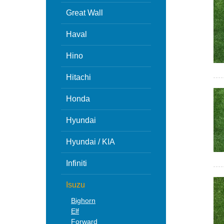
Great Wall
Haval
Hino
Hitachi
Honda
Hyundai
Hyundai / KIA
Infiniti
Isuzu
Bighorn
Elf
Forward