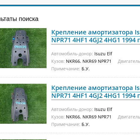
льтаты поиска
Крепление амортизатора Is
NPR71 4HF1 4GJ2 4HG1 1994 
Автомобиль-донор:
Isuzu Elf
Кузов:
NKR66. NKR69 NPR71
Двигатель
Примечание:
Б.У.
Крепление амортизатора Is
NPR71 4HF1 4GJ2 4HG1 1994 
Автомобиль-донор:
Isuzu Elf
Кузов:
NKR66. NKR69 NPR71
Двигатель
Примечание:
Б.У.