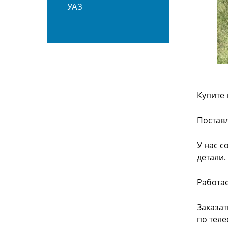
УАЗ
Купите 
Поставл
У нас с
детали.
Работа
Заказат
по теле