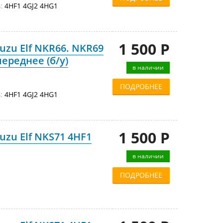
:
4HF1 4GJ2 4HG1
1 500 Р
uzu Elf NKR66. NKR69
переднее (б/у)
в наличии
ПОДРОБНЕЕ
:
4HF1 4GJ2 4HG1
1 500 Р
zu Elf NKS71 4HF1
в наличии
ПОДРОБНЕЕ