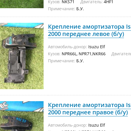
Кузов:
NKS71
Двигатель:
4HF1
Примечание:
Б.У.
Крепление амортизатора Is
2000 переднее левое (б/у)
Автомобиль-донор:
Isuzu Elf
Кузов:
NPR66L, NPR71,NKR66
Двигател
Примечание:
Б.У.
Крепление амортизатора Is
2000 переднее правое (б/у)
Автомобиль-донор:
Isuzu Elf