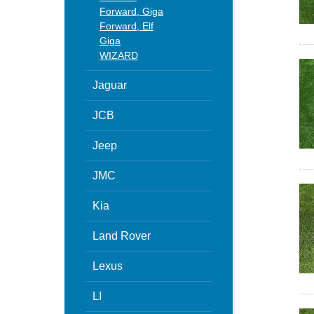
Forward, Giga
Forward, Elf
Giga
WIZARD
Jaguar
JCB
Jeep
JMC
Kia
Land Rover
Lexus
LI