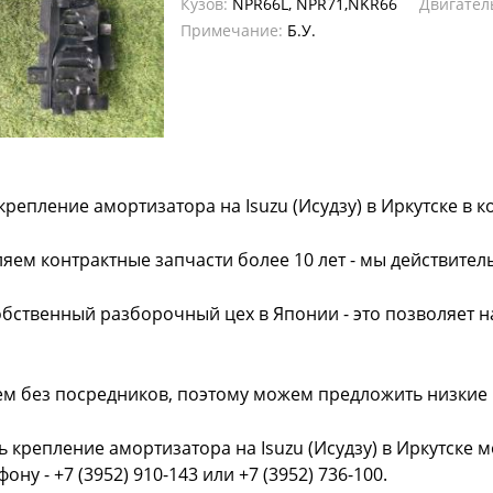
Кузов:
NPR66L, NPR71,NKR66
Двигател
Примечание:
Б.У.
крепление амортизатора на Isuzu (Исудзу) в Иркутске в
яем контрактные запчасти более 10 лет - мы действител
обственный разборочный цех в Японии - это позволяет 
ем без посредников, поэтому можем предложить низкие
ь крепление амортизатора на Isuzu (Исудзу) в Иркутске 
фону - +7 (3952) 910-143 или +7 (3952) 736-100.