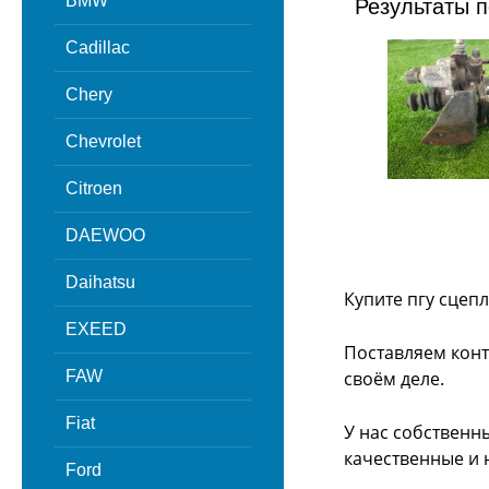
BMW
Результаты п
Cadillac
Chery
Chevrolet
Citroen
DAEWOO
Daihatsu
Купите пгу сцепл
EXEED
Поставляем конт
FAW
своём деле.
Fiat
У нас собственн
качественные и 
Ford