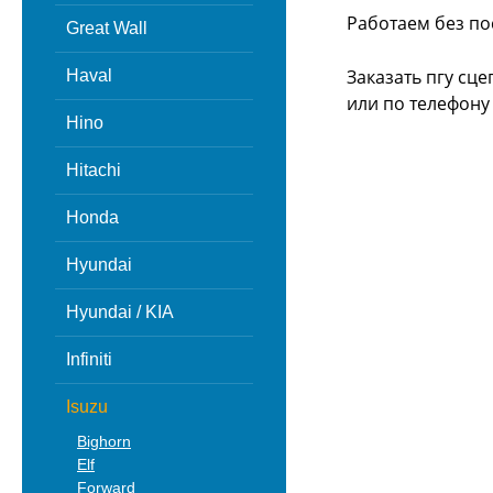
Работаем без по
Great Wall
Заказать пгу сце
Haval
или
по телефону -
Hino
Hitachi
Honda
Hyundai
Hyundai / KIA
Infiniti
Isuzu
Bighorn
Elf
Forward