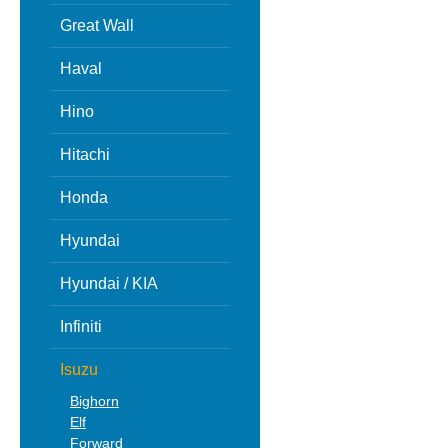
Great Wall
Haval
Hino
Hitachi
Honda
Hyundai
Hyundai / KIA
Infiniti
Isuzu
Bighorn
Elf
Forward