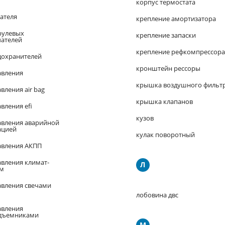
корпус термостата
гателя
крепление амортизатора
рулевых
крепление запаски
ателей
крепление рефкомпрессора
дохранителей
кронштейн рессоры
авления
крышка воздушного фильт
вления air bag
крышка клапанов
вления efi
кузов
авления аварийной
ацией
кулак поворотный
авления АКПП
авления климат-
Л
ем
авления свечами
лобовина двс
авления
одъемниками
М