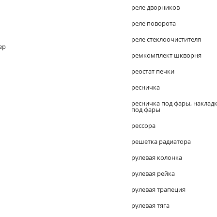
реле дворников
реле поворота
реле стеклоочистителя
ер
ремкомплект шкворня
реостат печки
ресничка
ресничка под фары, наклад
под фары
рессора
решетка радиатора
рулевая колонка
рулевая рейка
рулевая трапеция
рулевая тяга