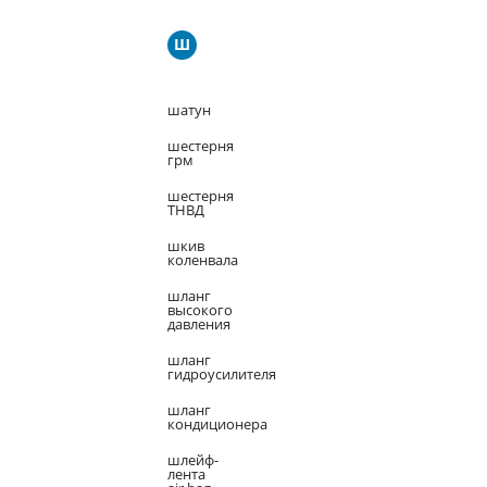
Ш
шатун
шестерня
грм
шестерня
ТНВД
шкив
коленвала
шланг
высокого
давления
шланг
гидроусилителя
шланг
кондиционера
шлейф-
лента