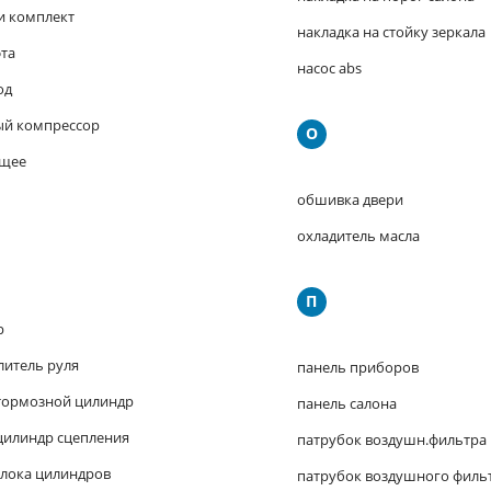
и комплект
накладка на стойку зеркала
та
насос abs
од
й компрессор
О
ющее
обшивка двери
охладитель масла
П
р
литель руля
панель приборов
тормозной цилиндр
панель салона
цилиндр сцепления
патрубок воздушн.фильтра
блока цилиндров
патрубок воздушного филь