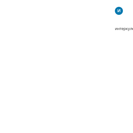
И
интеркул