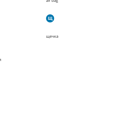
air bag
Щ
щечка
я