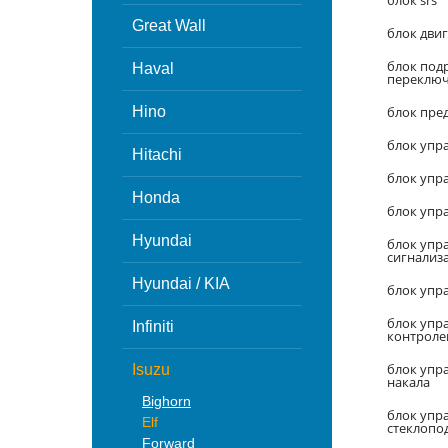
блок srs
Great Wall
блок дви
блок под
Haval
переключ
Hino
блок пре
блок упр
Hitachi
блок упра
Honda
блок упра
Hyundai
блок упр
сигнализ
Hyundai / KIA
блок упр
блок упр
Infiniti
контрол
блок упр
Isuzu
накала
Bighorn
блок упр
Elf
стеклоп
Forward