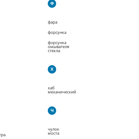
Ф
фара
форсунка
форсунка
омывателя
стекла
Х
хаб
механический
Ч
чулок
моста
тра