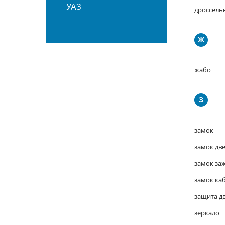
УАЗ
дроссель
Ж
жабо
З
замок
замок дв
замок за
замок ка
защита д
зеркало