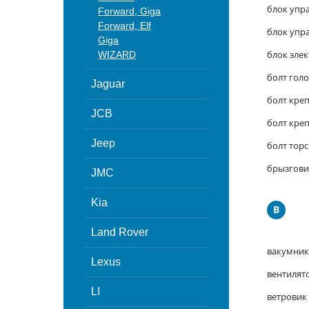
блок упр
Forward, Giga
Forward, Elf
блок упр
Giga
блок эле
WIZARD
болт гол
Jaguar
болт кре
JCB
болт кре
Jeep
болт тор
брызгови
JMC
Kia
В
Land Rover
вакумник
Lexus
вентилят
LI
ветровик