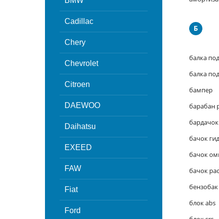
BMW
Cadillac
Б
Chery
балка под
Chevrolet
балка по
Citroen
бампер
DAEWOO
барабан 
бардачок
Daihatsu
бачок ги
EXEED
бачок ом
FAW
бачок ра
бензобак
Fiat
блок abs
Ford