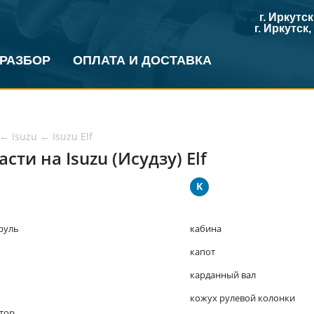
г. Иркутс
г. Иркутск
 РАЗБОР
ОПЛАТА И ДОСТАВКА
←
Isuzu
←
Isuzu Elf
сти на Isuzu (Исудзу) Elf
К
 руль
кабина
капот
карданный вал
кожух рулевой колонки
тор