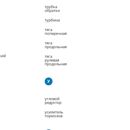
трубка
обратки
турбина
тяга
поперечная
тяга
продольная
кий
тяга
рулевая
продольная
У
угловой
редуктор
усилитель
тормозов