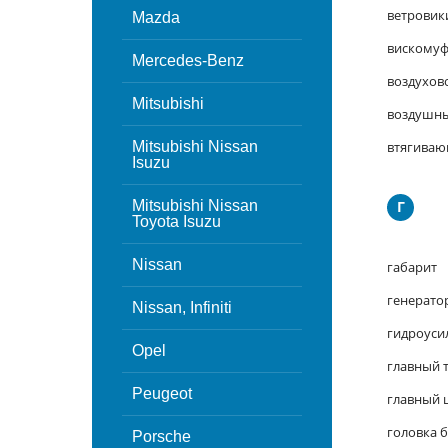
ветровик
Mazda
вискомуф
Mercedes-Benz
воздухов
Mitsubishi
воздушны
Mitsubishi Nissan
втягива
Isuzu
Mitsubishi Nissan
Г
Toyota Isuzu
Nissan
габарит
генерато
Nissan, Infiniti
гидроуси
Opel
главный 
Peugeot
главный 
головка 
Porsche