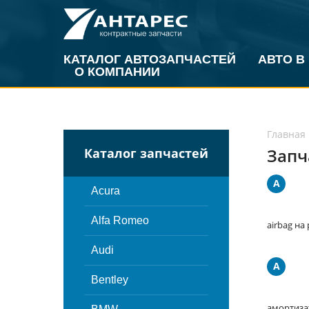
КАТАЛОГ АВТОЗАПЧАСТЕЙ
АВТО В
О КОМПАНИИ
Главная
Запча
Каталог запчастей
A
Acura
Alfa Romeo
airbag на
Audi
А
Bentley
амортиза