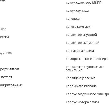
кожух селектора МКПП
кожух ступицы
коленвал
колесо комплект
 двс
коллектор впускной
двески
коллектор выпускной
колпаки на колеса
ручника
компрессор кондиционера
контактная группа замка
дроусилителя
зажигания
ывателя
корзина сцепления
сширительный
коромысло клапана
корпус воздушного фильтр
корпус мотора печки