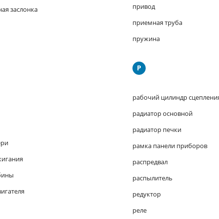
привод
ная заслонка
приемная труба
пружина
Р
рабочий цилиндр сцеплени
радиатор основной
радиатор печки
ери
рамка панели приборов
жигания
распредвал
бины
распылитель
вигателя
редуктор
реле