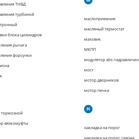
авления ТНВД
авления турбиной
маслоприемник
ктронный
масляный термостат
овки блока цилиндров
маховик
пления рычага
МКПП
пления форсунки
модулятор abs гидравличес
сиона
мост
к
мотор дворников
мотор печки
Н
 тормозной
ор вязкомуфты
накладка на порог
накладка на порог салона