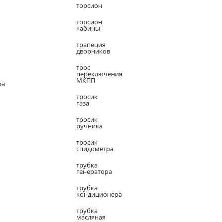
торсион
торсион
кабины
трапеция
дворников
трос
переключения
МКПП
ра
тросик
газа
тросик
ручника
тросик
спидометра
трубка
генератора
трубка
кондиционера
трубка
масляная