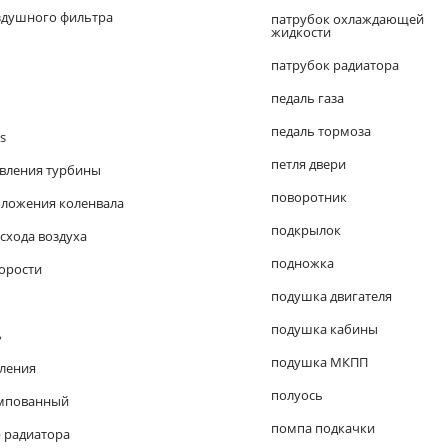
здушного фильтра
патрубок охлаждающей
жидкости
патрубок радиатора
педаль газа
педаль тормоза
s
петля двери
авления турбины
поворотник
оложения коленвала
подкрылок
схода воздуха
подножка
корости
подушка двигателя
подушка кабины
ь
подушка МКПП
пления
полуось
ампованный
помпа подкачки
 радиатора