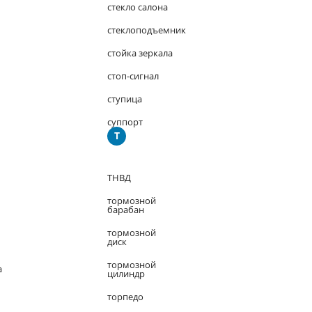
стекло салона
стеклоподъемник
стойка зеркала
стоп-сигнал
ступица
суппорт
Т
ТНВД
тормозной
барабан
тормозной
диск
тормозной
а
цилиндр
торпедо