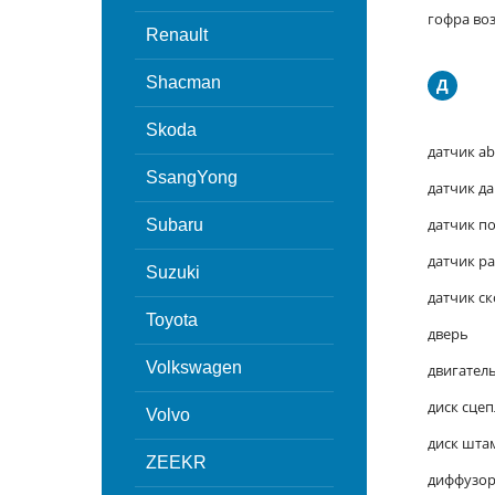
гофра во
Renault
Shacman
Д
Skoda
датчик ab
SsangYong
датчик д
датчик п
Subaru
датчик ра
Suzuki
датчик с
Toyota
дверь
Volkswagen
двигател
диск сце
Volvo
диск шт
ZEEKR
диффузор