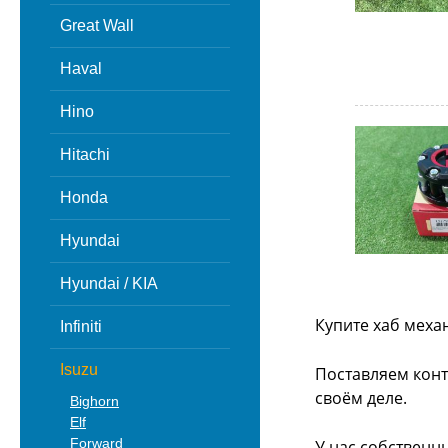
Great Wall
Haval
Hino
Hitachi
Honda
Hyundai
Hyundai / KIA
Купите хаб механ
Infiniti
Isuzu
Поставляем конт
своём деле.
Bighorn
Elf
Forward
У нас собственн