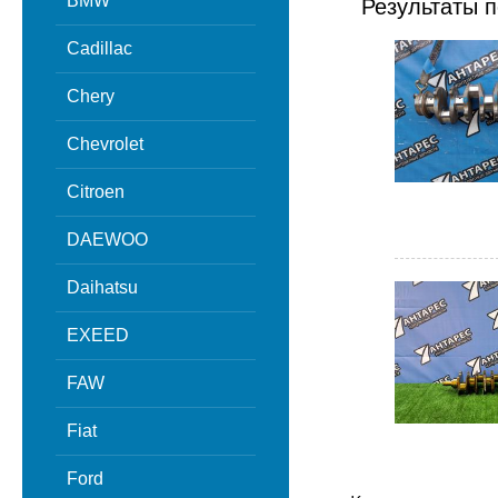
BMW
Результаты п
Cadillac
Chery
Chevrolet
Citroen
DAEWOO
Daihatsu
EXEED
FAW
Fiat
Ford