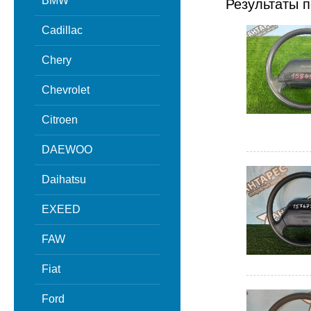
BMW
Результаты п
Cadillac
Chery
Chevrolet
Citroen
DAEWOO
Daihatsu
EXEED
FAW
Fiat
Ford