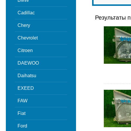
BMW
Cadillac
Результаты п
Chery
Chevrolet
Citroen
DAEWOO
Daihatsu
EXEED
FAW
Fiat
Ford