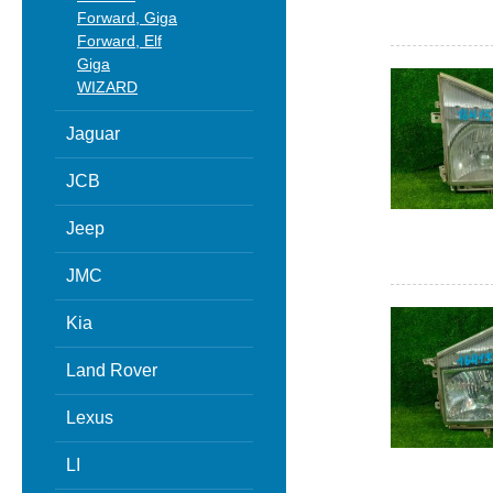
Forward, Giga
Forward, Elf
Giga
WIZARD
Jaguar
JCB
Jeep
JMC
Kia
Land Rover
Lexus
LI