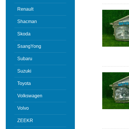
Renault
Shacman
Skoda
SsangYong
Subaru
Suzuki
Toyota
Volkswagen
Volvo
ZEEKR