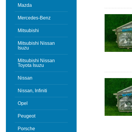
Mazda
Mercedes-Benz
Mitsubishi
Mitsubishi Nissan
Isuzu
Mitsubishi Nissan
Toyota Isuzu
Nissan
Nissan, Infiniti
Opel
Peugeot
Porsche