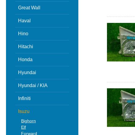
Great Wall
Haval
Hino
Hitachi
Honda
Hyundai
Hyundai / KIA
Infiniti
Isuzu
Bighorn
Elf
Forward