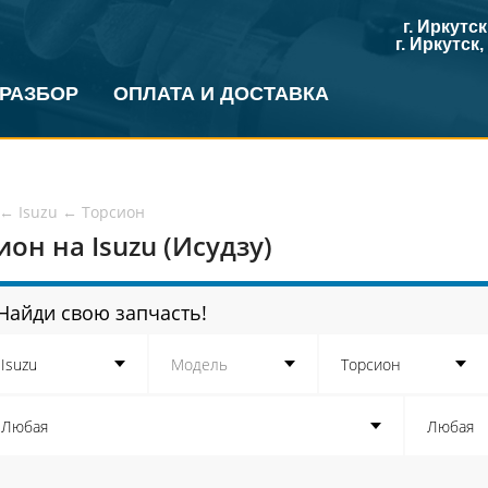
г. Иркутс
г. Иркутск
 РАЗБОР
ОПЛАТА И ДОСТАВКА
←
Isuzu
←
Торсион
ион на Isuzu (Исудзу)
Найди свою запчасть!