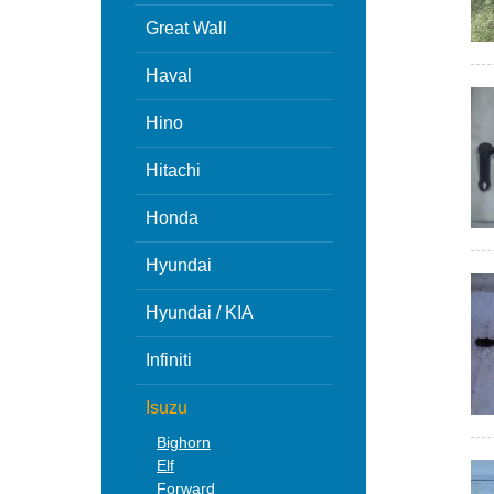
Great Wall
Haval
Hino
Hitachi
Honda
Hyundai
Hyundai / KIA
Infiniti
Isuzu
Bighorn
Elf
Forward