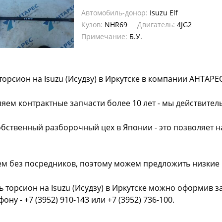
Автомобиль-донор:
Isuzu Elf
Кузов:
NHR69
Двигатель:
4JG2
Примечание:
Б.У.
торсион на Isuzu (Исудзу) в Иркутске в компании АНТАРЕС
яем контрактные запчасти более 10 лет - мы действител
обственный разборочный цех в Японии - это позволяет 
ем без посредников, поэтому можем предложить низкие
ь торсион на Isuzu (Исудзу) в Иркутске можно оформив з
фону - +7 (3952) 910-143 или +7 (3952) 736-100.