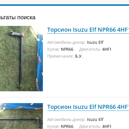
льтаты поиска
Торсион Isuzu Elf NPR66 4HF
Автомобиль-донор:
Isuzu Elf
Кузов:
NPR66
Двигатель:
4HF1
Примечание:
Б.У.
Торсион Isuzu Elf NPR66 4HF
Автомобиль-донор:
Isuzu Elf
Кузов:
NPR66
Двигатель:
4HF1