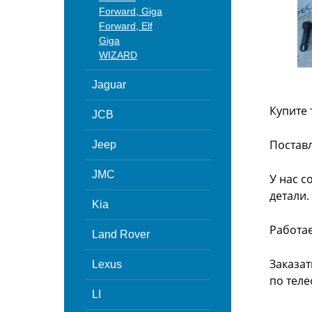
Forward, Giga
Forward, Elf
Giga
WIZARD
Jaguar
Купите 
JCB
Поставл
Jeep
JMC
У нас с
детали.
Kia
Работа
Land Rover
Заказат
Lexus
по теле
LI