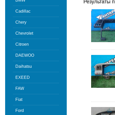
BMW
Результаты п
Cadillac
Chery
Chevrolet
Citroen
DAEWOO
Daihatsu
EXEED
FAW
Fiat
Ford