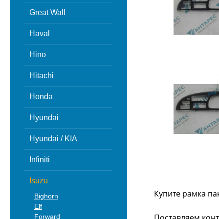
Great Wall
Haval
Hino
Hitachi
Honda
Hyundai
Hyundai / KIA
Infiniti
Isuzu
Купите рамка па
Bighorn
Elf
Поставляем конт
Forward