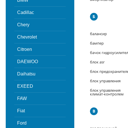
BMW
Cadillac
Б
Chery
балансир
Chevrolet
бампер
Citroen
бачок гидроусилите
DAEWOO
блок asr
блок предохранител
Daihatsu
блок управления
EXEED
блок управления
климат-контролем
FAW
Fiat
В
Ford