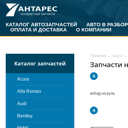
КАТАЛОГ АВТОЗАПЧАСТЕЙ
АВТО В РАЗБОР
ОПЛАТА И ДОСТАВКА
О КОМПАНИИ
Главная
←
Isuzu
←
Запчасти н
Каталог запчастей
A
Acura
Alfa Romeo
airbag на руль
Audi
А
Bentley
амортизатор