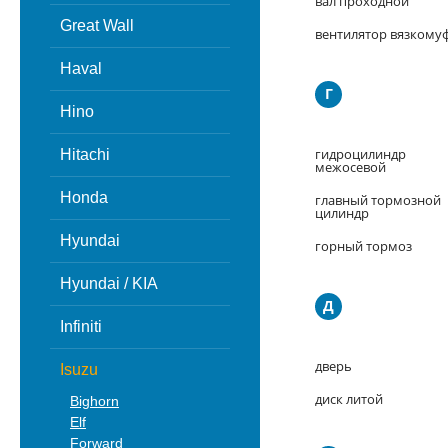
вал проходной
Great Wall
вентилятор вязкому
Haval
Г
Hino
гидроцилиндр
Hitachi
межосевой
Honda
главный тормозной
цилиндр
Hyundai
горный тормоз
Hyundai / KIA
Д
Infiniti
дверь
Isuzu
диск литой
Bighorn
Elf
Forward