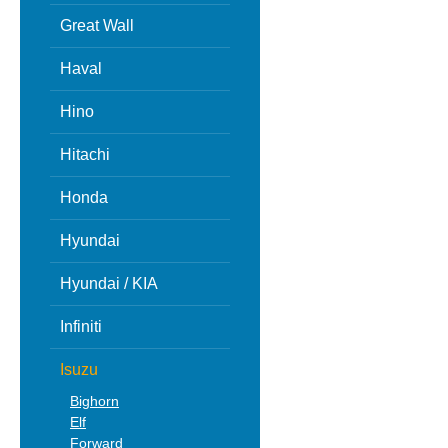
Great Wall
Haval
Hino
Hitachi
Honda
Hyundai
Hyundai / KIA
Infiniti
Isuzu
Bighorn
Elf
Forward