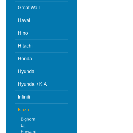
Great Wall
Haval
Hino
Hitachi
Honda
Hyundai
Hyundai / KIA
Infiniti
Isuzu
Bighorn
Elf
Forward