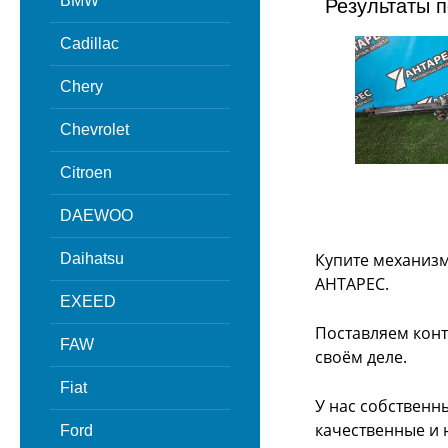
BMW
Результаты п
Cadillac
Chery
Chevrolet
Citroen
DAEWOO
Купите механизм
Daihatsu
АНТАРЕС.
EXEED
Поставляем конт
FAW
своём деле.
Fiat
У нас собственн
качественные и 
Ford