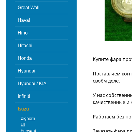
Great Wall
Haval
Hino
Hitachi
Honda
Купите фара про
Hyundai
Поставляем конт
своём деле.
Hyundai / KIA
У нас собственн
Infiniti
качественные и 
Isuzu
Работаем без по
Bighorn
Elf
Заказать фара п
Forward