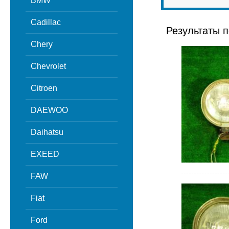
BMW
Cadillac
Результаты п
Chery
Chevrolet
Citroen
DAEWOO
Daihatsu
EXEED
FAW
Fiat
Ford