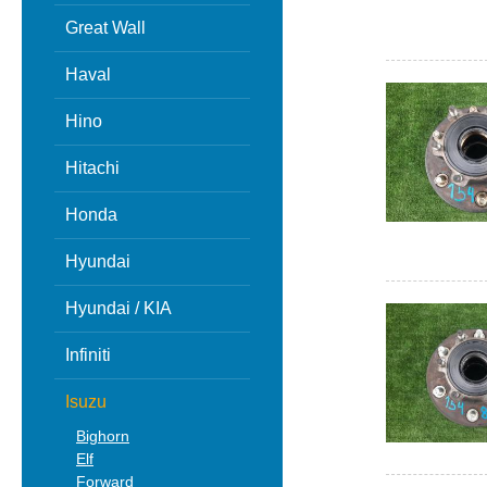
Great Wall
Haval
Hino
Hitachi
Honda
Hyundai
Hyundai / KIA
Infiniti
Isuzu
Bighorn
Elf
Forward