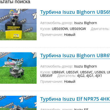
льтаты поиска
Турбина Isuzu Bighorn UBS6
Автомобиль-донор:
Isuzu Bighorn
Кузов:
UBS69DW, UBS69GW
Двигатель:
Примечание:
Новый
Турбина Isuzu Bighorn UBR6
Автомобиль-донор:
Isuzu Bighorn
Кузов:
UBR6VF, UBS5VF, UBS6VC, USB69, U
UBS6VF
Двигатель:
4JG2, 4JG1, 4JX1
Примечание:
Новый
Турбина Isuzu Elf NPR75 4HK1
Автомобиль-донор:
Isuzu Elf