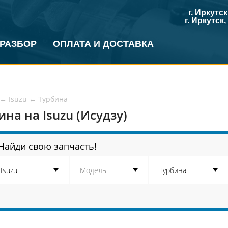
г. Иркутс
г. Иркутск
 РАЗБОР
ОПЛАТА И ДОСТАВКА
←
Isuzu
←
Турбина
ина на Isuzu (Исудзу)
Найди свою запчасть!