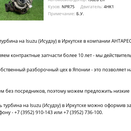
Кузов:
NPR75
Двигатель:
4HK1
Примечание:
Б.У.
турбина на Isuzu (Исудзу) в Иркутске в компании АНТАРЕС
яем контрактные запчасти более 10 лет - мы действител
обственный разборочный цех в Японии - это позволяет 
ем без посредников, поэтому можем предложить низкие
ь турбина на Isuzu (Исудзу) в Иркутске можно оформив за
фону - +7 (3952) 910-143 или +7 (3952) 736-100.