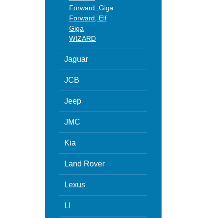
Forward, Giga
Forward, Elf
Giga
WIZARD
Jaguar
JCB
Jeep
JMC
Kia
Land Rover
Lexus
LI