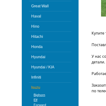
Great Wall
Haval
Hino
Купите 
Hitachi
Поставл
Honda
У нас с
Hyundai
детали.
Hyundai / KIA
Работа
Infiniti
Заказат
Isuzu
по теле
Bighorn
Elf
Forward