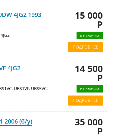
15 000
9DW 4JG2 1993
Р
4JG2
в наличии
ПОДРОБНЕЕ
14 500
VF 4JG2
Р
BS1VC, UBS1VF, UBS5VC,
в наличии
ПОДРОБНЕЕ
35 000
 2006 (б/у)
Р