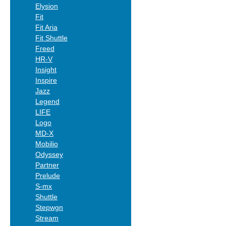
Elysion
Fit
Fit Aria
Fit Shuttle
Freed
HR-V
Insight
Inspire
Jazz
Legend
LIFE
Logo
MD-X
Mobilio
Odyssey
Partner
Prelude
S-mx
Shuttle
Stepwgn
Stream