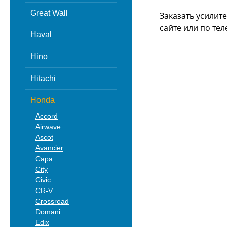
Great Wall
Заказать усилит
сайте или
по тел
Haval
Hino
Hitachi
Honda
Accord
Airwave
Ascot
Avancier
Capa
City
Civic
CR-V
Crossroad
Domani
Edix