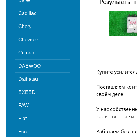
BMW
Результаты п
Cadillac
Chery
Chevrolet
Citroen
DAEWOO
Купите усилител
Daihatsu
Поставляем конт
EXEED
своём деле.
FAW
У нас собственн
качественные и 
Fiat
Работаем без по
Ford