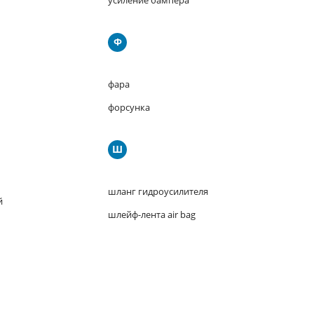
усиление бампера
Ф
фара
форсунка
Ш
шланг гидроусилителя
й
шлейф-лента air bag