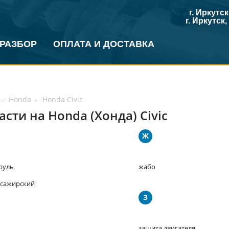
г. Иркутс
г. Иркутск
 РАЗБОР
ОПЛАТА И ДОСТАВКА
←
Honda
←
Honda Civic
асти на Honda (Хонда) Civic
Ж
 руль
жабо
ассажирский
З
защита двигателя