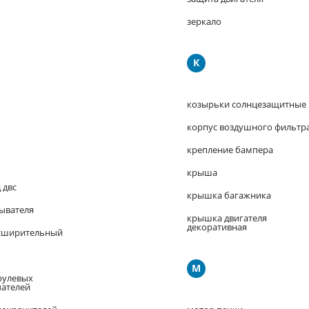
зеркало
К
козырьки солнцезащитные
корпус воздушного фильтр
крепление бампера
крыша
 двс
крышка багажника
ывателя
крышка двигателя
декоративная
сширительный
М
рулевых
ателей