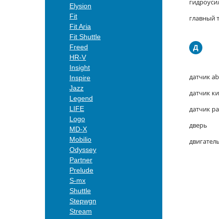
гидроуси
Elysion
Fit
главный 
Fit Aria
Fit Shuttle
Д
Freed
HR-V
Insight
датчик ab
Inspire
Jazz
датчик к
Legend
LIFE
датчик ра
Logo
дверь
MD-X
Mobilio
двигател
Odyssey
Partner
Prelude
S-mx
Shuttle
Stepwgn
Stream