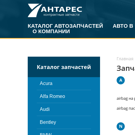
КАТАЛОГ АВТОЗАПЧАСТЕЙ
АВТО В
О КОМПАНИИ
Главная
Запч
Каталог запчастей
A
Acura
Alfa Romeo
airbag на
airbag п
Audi
Bentley
N