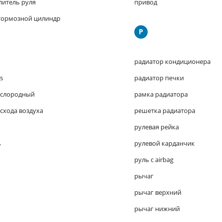
литель руля
привод
тормозной цилиндр
Р
радиатор кондиционера
s
радиатор печки
ислородный
рамка радиатора
схода воздуха
решетка радиатора
рулевая рейка
ь
рулевой карданчик
руль с airbag
рычаг
рычаг верхний
рычаг нижний