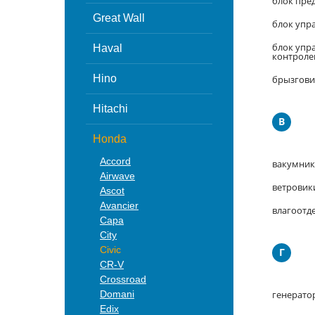
блок пре
Great Wall
блок упра
блок упр
Haval
контрол
Hino
брызгови
Hitachi
В
Honda
Accord
вакумник
Airwave
ветровик
Ascot
Avancier
влагоотд
Capa
City
Civic
Г
CR-V
Crossroad
Domani
генерато
Edix