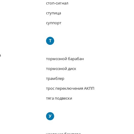
стоп-сигнал
ступица
суппорт
Т
а
тормозной барабан
тормозной диск
трамблер
трос переключения АКПП
тяга подвески
У