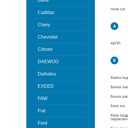
BMW
nose cut
Cadillac
Chery
А
Chevrolet
АКПП
Citroen
Б
DAEWOO
Daihatsu
балка под
EXEED
бачок ом
бачок ра
FAW
блок srs
Fiat
блок под
переключ
Ford