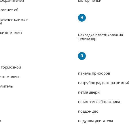
дохранителей
мотор печки
вления efi
Н
авления климат-
ем
ки комплект
накладка пластиковая на
телевизор
П
 тормозной
панель приборов
и комплект
патрубок радиатора нижни
елитель
петля двери
петля замка багажника
поддон двс
р
подушка двигателя